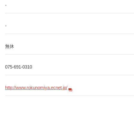
-
-
無休
075-691-0310
http://www.rokunomiya.ecnet.jp/