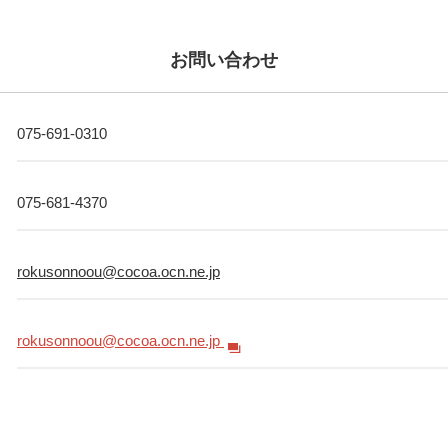
お問い合わせ
075-691-0310
075-681-4370
rokusonnoou@cocoa.ocn.ne.jp
rokusonnoou@cocoa.ocn.ne.jp