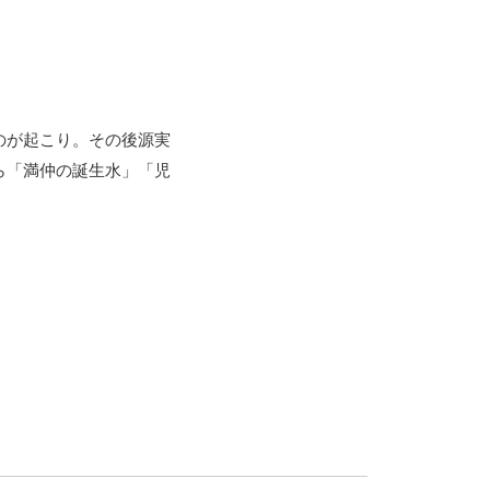
のが起こり。その後源実
ら「満仲の誕生水」「児