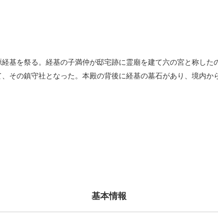
源経基を祭る。経基の子満仲が邸宅跡に霊廟を建て六の宮と称した
て、その鎮守社となった。本殿の背後に経基の墓石があり、境内か
。
基本情報