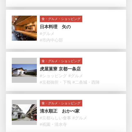
食・グルメ・ショッピング
日本料理 矢の
#グルメ
#市内中心部
食・グルメ・ショッピング
虎屋菓寮 京都一条店
#ショッピング
#グルメ
#京都御所・下鴨
#二条城・西陣
食・グルメ・ショッピング
清水順正 おかべ家
#京都らしい食事
#グルメ
#祇園・清水寺