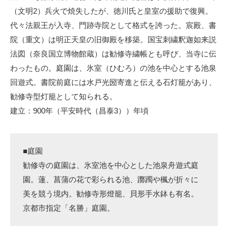
（文明2）兵火で焼失したが、徳川氏と皇室の援助で復興。
代々法親王が入寺、門跡寺院として格式を誇った。宸殿、書
院（重文）は明正天皇の旧御殿を移築。国宝刺繍釈迦如来説
法図（奈良国立博物館蔵）は勧修寺繍帳とも呼び、当寺に伝
わったもの。庭園は、氷室（ひむろ）の池を中心とする池泉
回遊式。書院前庭には水戸光圀寄進と伝える石灯籠があり、
勧修寺型灯籠として知られる。
建立：900年（平安時代（昌泰3））年頃
■庭園
勧修寺の庭園は、氷室池を中心とした池泉舟遊式庭
園。蓮、菖蒲の花で彩られる池、躑躅や楓が折々に
美を競う境内。勧修寺形燈籠、貝形手水鉢も有名。
京都市指定「名勝」庭園。