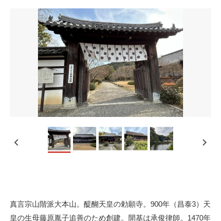
真言宗山階派大本山。醍醐天皇の勅願寺。900年（昌泰3）天
皇の生母藤原胤子追善のため創建。開基は承俊律師。1470年