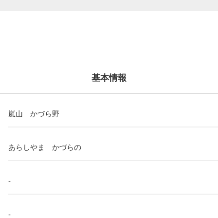
基本情報
嵐山 かづら野
あらしやま かづらの
-
-