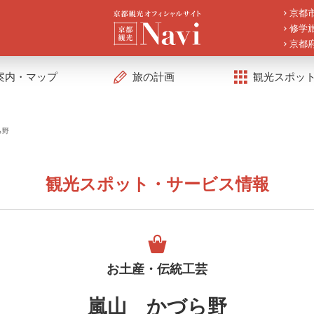
京都
修学
京都
案内・マップ
旅の計画
観光スポッ
ら野
観光スポット・サービス情報
お土産・伝統工芸
嵐山 かづら野