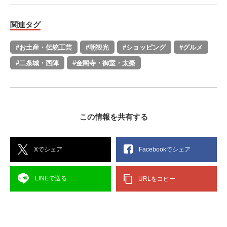
関連タグ
#お土産・伝統工芸
#朝観光
#ショッピング
#グルメ
#二条城・西陣
#金閣寺・御室・太秦
この情報を共有する
Xでシェア
Facebookでシェア
LINEで送る
URLをコピー