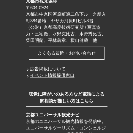
京都市観光協会
〒604-0924
京都市中京区河原町通二条下ル一之船入
町384番地 ヤサカ河原町ビル8階
（公財）京都高度技術研究所 / 写真協
力：三宅徹、水野克比古、水野秀比古、
柴田明蘭、平林義章、横山健蔵 他
よくある質問・お問い合わせ
広告掲載について
イベント情報提供窓口
聴覚に障がいのある方など電話による
御相談が難しい方はこちら
京都ユニバーサル観光ナビ
京都のユニバーサル観光情報を発信中。
ユニバーサルツーリズム・コンシェルジ