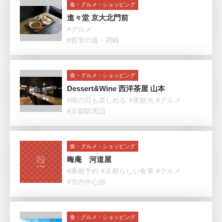
食・グルメ・ショッピング
進々堂 京大北門前
#グルメ
#哲学の道・岡崎
食・グルメ・ショッピング
Dessert&Wine 西洋茶屋 山本
#雨の日も楽しめる
#夜観光
#グルメ
#京都駅周辺
食・グルメ・ショッピング
晦庵 河道屋
#事前予約
#京都らしい食事
#グルメ
#市内中心部
食・グルメ・ショッピング