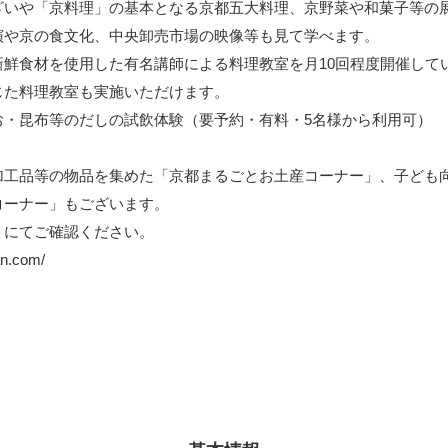
ざいや「京料理」の基本となる京都五大料理、京野菜や和菓子等の
演や京の食文化、中央卸売市場の映像等も見て学べます。
新鮮食材を使用した有名講師による料理教室を月10回程度開催して
じた料理教室も実施いただけます。
お・昆布等のだしの試飲体験（要予約・有料・5名様から利用可）
加工品等の物品を集めた「京都まるごとお土産コーナー」、子ども
コーナー」もございます。
Ｐにてご確認ください。
an.com/