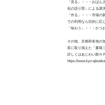
「見る」・・・おばん
化の語り部」による講
「作る」・・・市場の
での利用なら目的に応
「味わう」・・・かつ
その他、京都府各地の
富に取り揃えた「書籍
詳しくはあじわい館Ｈ
https://www.kyo-ajiwaik