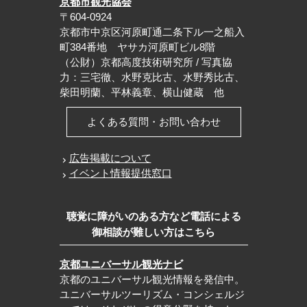
京都市観光協会
〒604-0924
京都市中京区河原町通二条下ル一之船入
町384番地 ヤサカ河原町ビル8階
（公財）京都高度技術研究所 / 写真協
力：三宅徹、水野克比古、水野秀比古、
柴田明蘭、平林義章、横山健蔵 他
よくある質問・お問い合わせ
広告掲載について
イベント情報提供窓口
聴覚に障がいのある方など電話による
御相談が難しい方はこちら
京都ユニバーサル観光ナビ
京都のユニバーサル観光情報を発信中。
ユニバーサルツーリズム・コンシェルジ