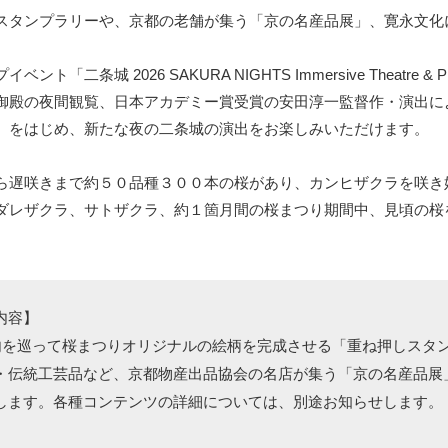
スタンプラリーや、京都の老舗が集う「京の名産品展」、寛永文化
「二条城 2026 SAKURA NIGHTS Immersive Theatre & Pro
御殿の夜間観覧、日本アカデミー賞受賞の安田淳一監督作・演出に
）をはじめ、新たな夜の二条城の演出をお楽しみいただけます。
ら遅咲きまで約５０品種３００本の桜があり、カンヒザクラを咲き
ダレザクラ、サトザクラ、約１箇月間の桜まつり期間中、見頃の桜
内容】
内を巡って桜まつりオリジナルの絵柄を完成させる「重ね押しスタ
・伝統工芸品など、京都物産出品協会の名店が集う「京の名産品展
します。各種コンテンツの詳細については、別途お知らせします。