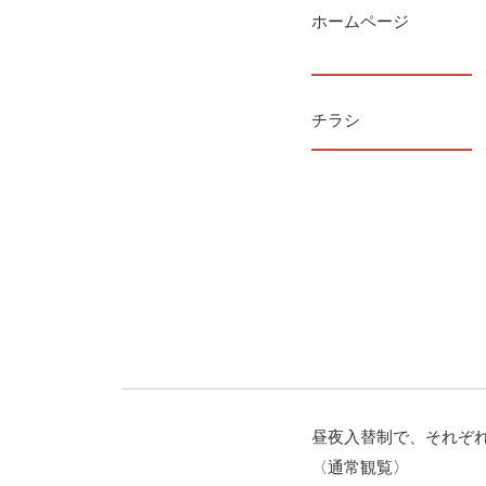
ホームページ
チラシ
昼夜入替制で、それぞ
〈通常観覧〉