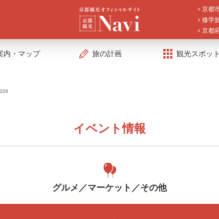
京都
修学
京都
案内・マップ
旅の計画
観光スポッ
26
イベント情報
グルメ／マーケット／その他