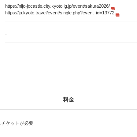
https://nijo-jocastle.city.kyoto.lg.jp/event/sakura2026/
https://ja.kyoto.travel/event/single.php?event_id=13772
-
料金
れチケットが必要