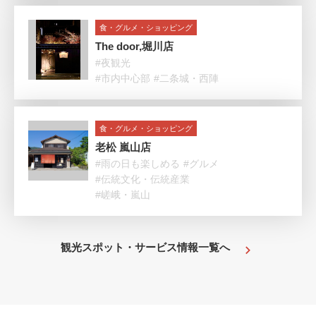
食・グルメ・ショッピング
The door,堀川店
#夜観光
#市内中心部
#二条城・西陣
食・グルメ・ショッピング
老松 嵐山店
#雨の日も楽しめる
#グルメ
#伝統文化・伝統産業
#嵯峨・嵐山
観光スポット・サービス情報一覧へ