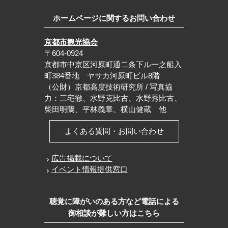
ホームページに関するお問い合わせ
京都市観光協会
〒604-0924
京都市中京区河原町通二条下ル一之船入
町384番地 ヤサカ河原町ビル8階
（公財）京都高度技術研究所 / 写真協
力：三宅徹、水野克比古、水野秀比古、
柴田明蘭、平林義章、横山健蔵 他
よくある質問・お問い合わせ
広告掲載について
イベント情報提供窓口
聴覚に障がいのある方など電話による
御相談が難しい方はこちら