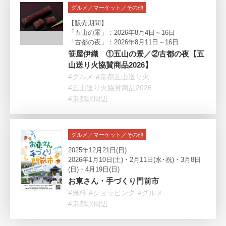
グルメ／マーケット／その他
【販売期間】
「五山の景」：2026年8月4日～16日
「古都の夜」：2026年8月11日～16日
笹屋伊織 ①五山の景／②古都の夜【五
山送り火協賛商品2026】
#グルメ
#京都五山送り火
#五山送り火協賛商品2026
#京都駅周辺
グルメ／マーケット／その他
2025年12月21日(日)
2026年1月10日(土)・2月11日(水･祝)・3月8日
(日)・4月19日(日)
お東さん・手づくり門前市
#無料
#ショッピング
#グルメ
#京都駅周辺