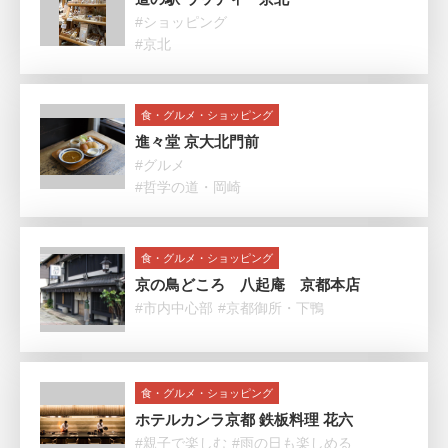
#ショッピング
#京北
食・グルメ・ショッピング
進々堂 京大北門前
#グルメ
#哲学の道・岡崎
食・グルメ・ショッピング
京の鳥どころ 八起庵 京都本店
#市内中心部
#京都御所・下鴨
食・グルメ・ショッピング
ホテルカンラ京都 鉄板料理 花六
#親子で楽しむ
#雨の日も楽しめる