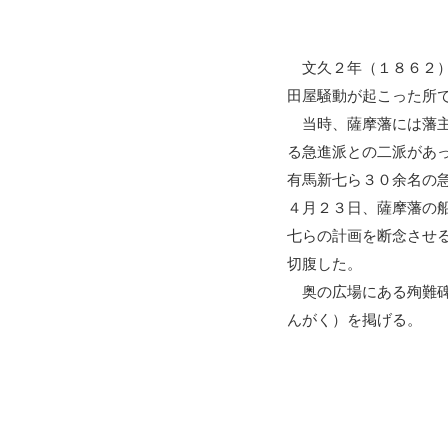
文久２年（１８６２）
田屋騒動が起こった所
当時、薩摩藩には藩主
る急進派との二派があ
有馬新七ら３０余名の
４月２３日、薩摩藩の
七らの計画を断念させ
切腹した。
奥の広場にある殉難碑
んがく）を掲げる。