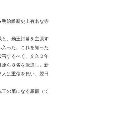
う明治維新史上有名な寺
派と、勤王討幕を主張す
へ入った。これを知った
殺害するべく、文久２年
良原ら８名を派遣し、新
２人は重傷を負い、翌日
親王の筆になる篆額（て