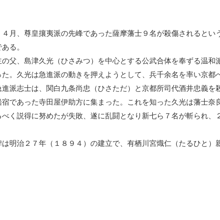
４月、尊皇攘夷派の先峰であった薩摩藩士９名が殺傷されるとい
である。
の父、島津久光（ひさみつ）を中心とする公武合体を奉ずる温和
った。久光は急進派の動きを押えようとして、兵千余名を率い京都
急進派志士は、関白九条尚忠（ひさただ）と京都所司代酒井忠義を
船宿であった寺田屋伊助方に集まった。これを知った久光は藩士奈
るべく説得に努めたが失敗、遂に乱闘となり新七ら７名が斬られ、
は明治２７年（１８９４）の建立で、有栖川宮熾仁（たるひと）