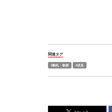
関連タグ
#駒札・歌碑
#伏見