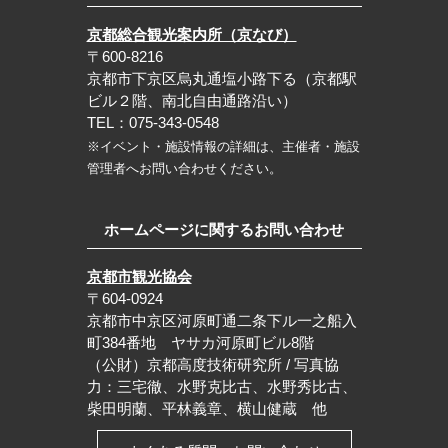
京都総合観光案内所（京なび）
〒600-8216
京都市下京区烏丸通塩小路下る（京都駅
ビル２階、南北自由通路沿い）
TEL：075-343-0548
※イベント・施設情報の詳細は、主催者・施設
管理者へお問い合わせください。
ホームページに関するお問い合わせ
京都市観光協会
〒604-0924
京都市中京区河原町通二条下ル一之船入
町384番地 ヤサカ河原町ビル8階
（公財）京都高度技術研究所 / 写真協
力：三宅徹、水野克比古、水野秀比古、
柴田明蘭、平林義章、横山健蔵 他