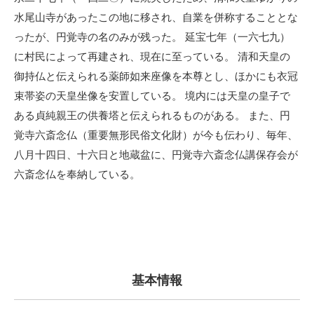
水尾山寺があったこの地に移され、自業を併称することとな
ったが、円覚寺の名のみが残った。 延宝七年（一六七九）
に村民によって再建され、現在に至っている。 清和天皇の
御持仏と伝えられる薬師如来座像を本尊とし、ほかにも衣冠
束帯姿の天皇坐像を安置している。 境内には天皇の皇子で
ある貞純親王の供養塔と伝えられるものがある。 また、円
覚寺六斎念仏（重要無形民俗文化財）が今も伝わり、毎年、
八月十四日、十六日と地蔵盆に、円覚寺六斎念仏講保存会が
六斎念仏を奉納している。
基本情報