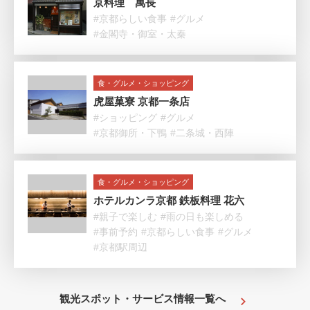
京料理 萬長
#京都らしい食事
#グルメ
#金閣寺・御室・太秦
食・グルメ・ショッピング
虎屋菓寮 京都一条店
#ショッピング
#グルメ
#京都御所・下鴨
#二条城・西陣
食・グルメ・ショッピング
ホテルカンラ京都 鉄板料理 花六
#親子で楽しむ
#雨の日も楽しめる
#事前予約
#京都らしい食事
#グルメ
#京都駅周辺
観光スポット・サービス情報一覧へ