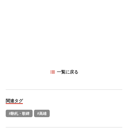
一覧に戻る
関連タグ
#駒札・歌碑
#高雄