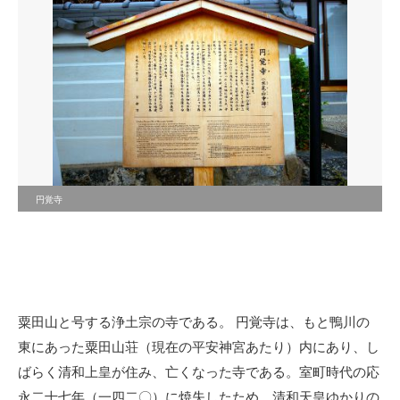
円覚寺
粟田山と号する浄土宗の寺である。 円覚寺は、もと鴨川の
東にあった粟田山荘（現在の平安神宮あたり）内にあり、し
ばらく清和上皇が住み、亡くなった寺である。室町時代の応
永二十七年（一四二〇）に焼失したため、清和天皇ゆかりの