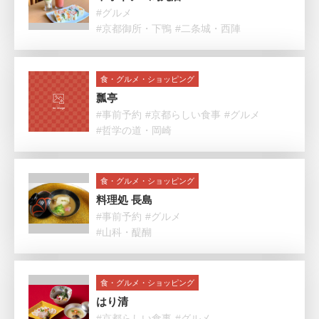
#グルメ
#京都御所・下鴨
#二条城・西陣
食・グルメ・ショッピング
瓢亭
#事前予約
#京都らしい食事
#グルメ
#哲学の道・岡崎
食・グルメ・ショッピング
料理処 長島
#事前予約
#グルメ
#山科・醍醐
食・グルメ・ショッピング
はり清
#京都らしい食事
#グルメ