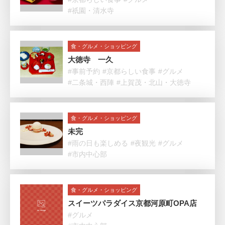
#祇園・清水寺
食・グルメ・ショッピング
大徳寺 一久
#事前予約
#京都らしい食事
#グルメ
#二条城・西陣
#上賀茂・北山・大徳寺
食・グルメ・ショッピング
未完
#雨の日も楽しめる
#夜観光
#グルメ
#市内中心部
食・グルメ・ショッピング
スイーツパラダイス京都河原町OPA店
#グルメ