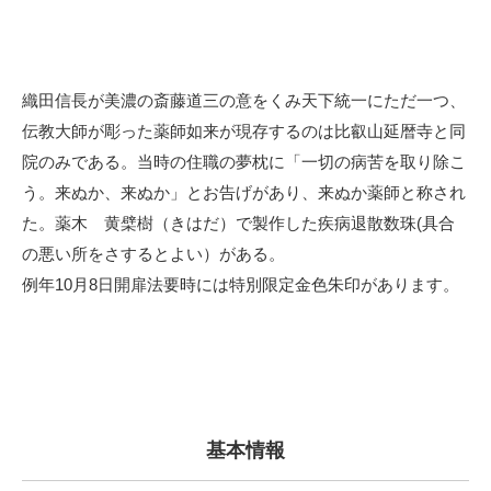
織田信長が美濃の斎藤道三の意をくみ天下統一にただ一つ、
伝教大師が彫った薬師如来が現存するのは比叡山延暦寺と同
院のみである。当時の住職の夢枕に「一切の病苦を取り除こ
う。来ぬか、来ぬか」とお告げがあり、来ぬか薬師と称され
た。薬木 黄檗樹（きはだ）で製作した疾病退散数珠(具合
の悪い所をさするとよい）がある。
例年10月8日開扉法要時には特別限定金色朱印があります。
基本情報