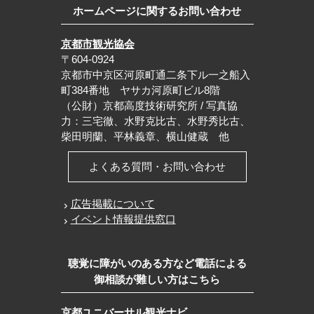
ホームページに関するお問い合わせ
京都市観光協会
〒604-0924
京都市中京区河原町通二条下ル一之船入
町384番地 ヤサカ河原町ビル8階
（公財）京都高度技術研究所 / 写真協
力：三宅徹、水野克比古、水野秀比古、
柴田明蘭、平林義章、横山健蔵 他
よくある質問・お問い合わせ
広告掲載について
イベント情報提供窓口
聴覚に障がいのある方など電話による
御相談が難しい方はこちら
京都ユニバーサル観光ナビ