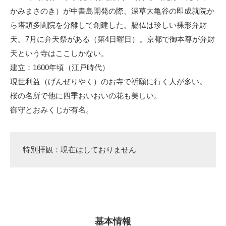
かみまさのき）が中書島開発の際、深草大亀谷の即成就院か
ら塔頭多聞院を分離して創建した。脇仏は珍しい裸形弁財
天。7月に弁天祭がある（第4日曜日）。京都で御本尊が弁財
天という寺はここしかない。
建立：1600年頃（江戸時代）
現世利益（げんぜりやく）のお寺で祈願に行く人が多い。
桜の名所で他に四季おいおいの花も美しい。
御守とおみくじが有名。
特別拝観：現在はしておりません
基本情報