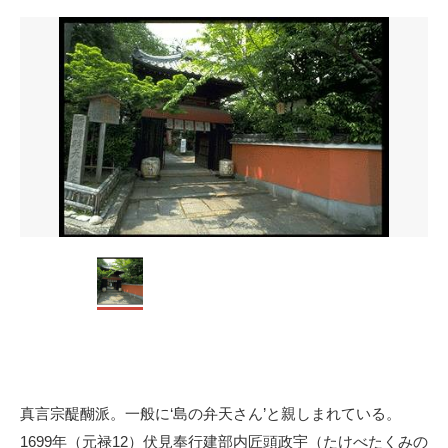
真言宗醍醐派。一般に‘島の弁天さん’と親しまれている。
1699年（元禄12）伏見奉行建部内匠頭政宇（たけべたくみの