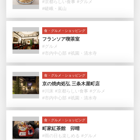
#京都らしい食事
#グルメ
#嵯峨・嵐山
食・グルメ・ショッピング
フランソア喫茶室
#グルメ
#市内中心部
#祇園・清水寺
食・グルメ・ショッピング
京の焼肉処弘 三条木屋町店
#川床
#京都らしい食事
#グルメ
#市内中心部
#祇園・清水寺
食・グルメ・ショッピング
町家紅茶館 卯晴
#雨の日も楽しめる
#グルメ