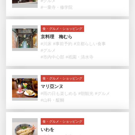
#グルメ
#一乗寺・修学院
食・グルメ・ショッピング
京料理 梅むら
#川床
#事前予約
#京都らしい食事
#グルメ
#市内中心部
#祇園・清水寺
食・グルメ・ショッピング
マリ亞ンヌ
#雨の日も楽しめる
#朝観光
#グルメ
#山科・醍醐
食・グルメ・ショッピング
いわを