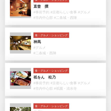
直曾 撰
#事前予約
#京都らしい食事
#グルメ
#市内中心部
#二条城・西陣
食・グルメ・ショッピング
神馬
#グルメ
#二条城・西陣
食・グルメ・ショッピング
祇をん 松乃
#事前予約
#京都らしい食事
#グルメ
#市内中心部
#祇園・清水寺
食・グルメ・ショッピング