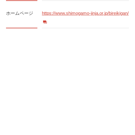
ホームページ
https://www.shimogamo-jinja.or.jp/bireikigan/