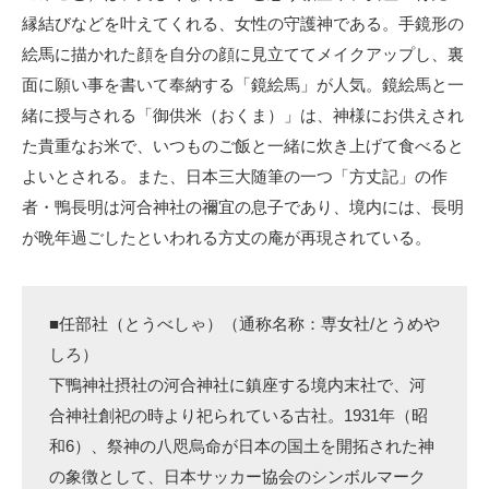
縁結びなどを叶えてくれる、女性の守護神である。手鏡形の
絵馬に描かれた顔を自分の顔に見立ててメイクアップし、裏
面に願い事を書いて奉納する「鏡絵馬」が人気。鏡絵馬と一
緒に授与される「御供米（おくま）」は、神様にお供えされ
た貴重なお米で、いつものご飯と一緒に炊き上げて食べると
よいとされる。また、日本三大随筆の一つ「方丈記」の作
者・鴨長明は河合神社の禰宜の息子であり、境内には、長明
が晩年過ごしたといわれる方丈の庵が再現されている。
■任部社（とうべしゃ）（通称名称：専女社/とうめや
しろ）
下鴨神社摂社の河合神社に鎮座する境内末社で、河
合神社創祀の時より祀られている古社。1931年（昭
和6）、祭神の八咫烏命が日本の国土を開拓された神
の象徴として、日本サッカー協会のシンボルマーク