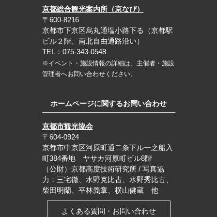
京都総合観光案内所（京なび）
〒600-8216
京都市下京区烏丸通塩小路下る（京都駅
ビル２階、南北自由通路沿い）
TEL：075-343-0548
※イベント・施設情報の詳細は、主催者・施設
管理者へお問い合わせください。
ホームページに関するお問い合わせ
京都市観光協会
〒604-0924
京都市中京区河原町通二条下ル一之船入
町384番地 ヤサカ河原町ビル8階
（公財）京都高度技術研究所 / 写真協
力：三宅徹、水野克比古、水野秀比古、
柴田明蘭、平林義章、横山健蔵 他
よくある質問・お問い合わせ