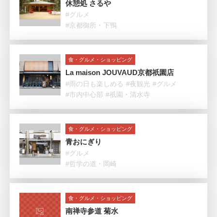
休憩処 さるや
#グルメ
#京都御所・下鴨
食・グルメ・ショッピング
La maison JOUVAUD京都祇園店
#雨の日も楽しめる
#夜観光
#グルメ
#市内中心部
#祇園・清水寺
食・グルメ・ショッピング
青おにぎり
#グルメ
#哲学の道・岡崎
食・グルメ・ショッピング
南禅寺参道 菊水