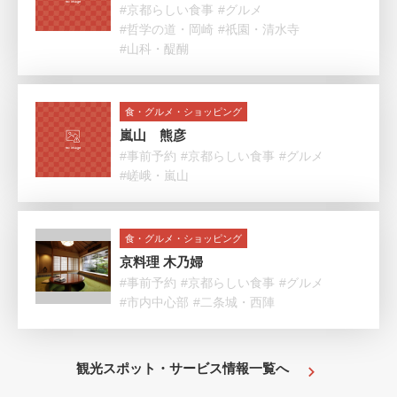
#京都らしい食事
#グルメ
#哲学の道・岡崎
#祇園・清水寺
#山科・醍醐
食・グルメ・ショッピング
嵐山 熊彦
#事前予約
#京都らしい食事
#グルメ
#嵯峨・嵐山
食・グルメ・ショッピング
京料理 木乃婦
#事前予約
#京都らしい食事
#グルメ
#市内中心部
#二条城・西陣
観光スポット・サービス情報一覧へ