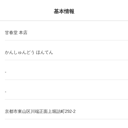
基本情報
甘春堂 本店
かんしゅんどう ほんてん
-
-
京都市東山区川端正面上堀詰町292-2