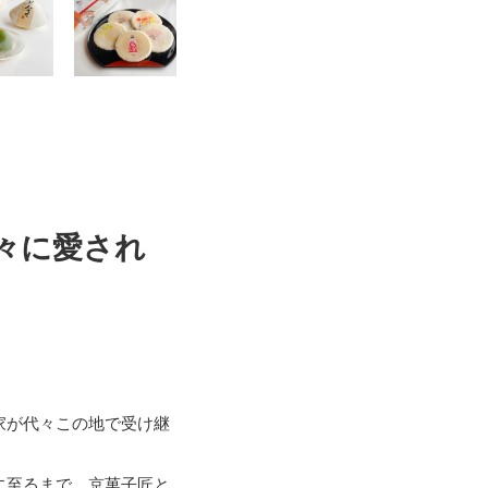
々に愛され
家が代々この地で受け継
に至るまで、京菓子匠と