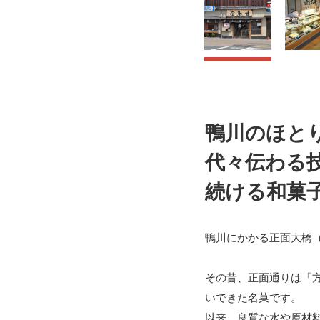
鴨川のほと
代々伝わる
続ける和菓
鴨川にかかる正面大橋
その昔、正面通りは「
いできた名菓です。
以来、良質な水や原材