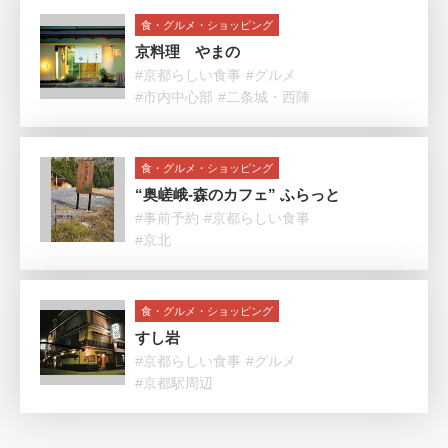
食・グルメ・ショッピング
京料理 やまの
#京都らしい食事
#グルメ
#市内中心部
#二条城・西陣
食・グルメ・ショッピング
“奥嵯峨-森のカフェ” ふらっと
#事前予約
#京都らしい食事
#京北
食・グルメ・ショッピング
すし岩
#京都らしい食事
#グルメ
#京都駅周辺