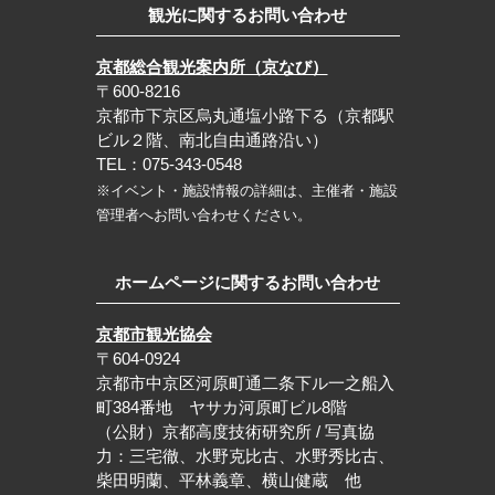
観光に関するお問い合わせ
京都総合観光案内所（京なび）
〒600-8216
京都市下京区烏丸通塩小路下る（京都駅
ビル２階、南北自由通路沿い）
TEL：075-343-0548
※イベント・施設情報の詳細は、主催者・施設
管理者へお問い合わせください。
ホームページに関するお問い合わせ
京都市観光協会
〒604-0924
京都市中京区河原町通二条下ル一之船入
町384番地 ヤサカ河原町ビル8階
（公財）京都高度技術研究所 / 写真協
力：三宅徹、水野克比古、水野秀比古、
柴田明蘭、平林義章、横山健蔵 他