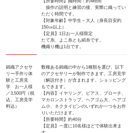
【所要時間】織時間：約4時間
操作の説明と練習の後、実際に織ってい
ただく時間です。
【対象年齢】中学生～大人（身長目安約
150㎝以上）
【定員】1日お一人様限定
たて糸、よこ糸とも絹糸です。
機織り機は1台です。
錦織アクセサ
数種ある錦織の中から1種類を選び、以下
リー手作り体
のアクセサリーが制作できます。工房見学
験と工房見
（解説付き）が含まれます。ショッピング
学 お一人様
もできます。
／3,500円（税
【内容】イヤリング、ピアス、ブローチ、
込、工房見学
マカロンストラップ、ヘアゴム大、ヘアゴ
料込）
ム小、ネクタイピンのいずれか一つをお作
りいただけます。
【所要時間】約40分
【定員】一度に10名様ほどで体験出来ま
す。