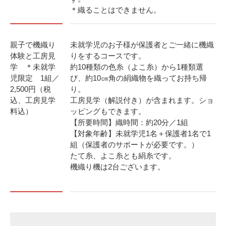
＊織ることはできません。
親子で機織り
未就学児のお子様が保護者とご一緒に機織
体験と工房見
りをするコースです。
学 ＊未就学
約10種類の色糸（よこ糸）から1種類選
児限定 1組／
び、約10㎝角の絹織物を織ってお持ち帰
2,500円（税
り。
込、工房見学
工房見学（解説付き）が含まれます。ショ
料込）
ッピングもできます。
【所要時間】織時間：約20分／1組
【対象年齢】未就学児1名＋保護者1名で1
組（保護者のサポートが必要です。）
たて糸、よこ糸とも絹糸です。
機織り機は2台ございます。