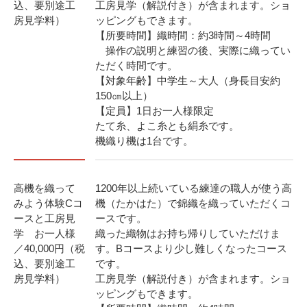
込、要別途工
工房見学（解説付き）が含まれます。ショ
房見学料）
ッピングもできます。
【所要時間】織時間：約3時間～4時間
操作の説明と練習の後、実際に織ってい
ただく時間です。
【対象年齢】中学生～大人（身長目安約
150㎝以上）
【定員】1日お一人様限定
たて糸、よこ糸とも絹糸です。
機織り機は1台です。
高機を織って
1200年以上続いている練達の職人が使う高
みよう体験Cコ
機（たかはた）で錦織を織っていただくコ
ースと工房見
ースです。
学 お一人様
織った織物はお持ち帰りしていただけま
／40,000円（税
す。Bコースより少し難しくなったコース
込、要別途工
です。
房見学料）
工房見学（解説付き）が含まれます。ショ
ッピングもできます。