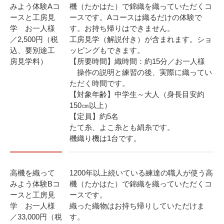
みよう体験Aコ
機（たかはた）で錦織を織っていただくコ
ースと工房見
ースです。Aコースは織るだけの体験で
学 お一人様
す。お持ち帰りはできません。
／2,500円（税
工房見学（解説付き）が含まれます。ショ
込、要別途工
ッピングもできます。
房見学料）
【所要時間】織時間：約15分／お一人様
操作の説明と練習の後、実際に織ってい
ただく時間です。
【対象年齢】中学生～大人（身長目安約
150㎝以上）
【定員】約5名
たて糸、よこ糸とも絹糸です。
機織り機は1台です。
高機を織って
1200年以上続いている練達の職人が使う高
みよう体験Bコ
機（たかはた）で錦織を織っていただくコ
ースと工房見
ースです。
学 お一人様
織った織物はお持ち帰りしていただけま
／33,000円（税
す。