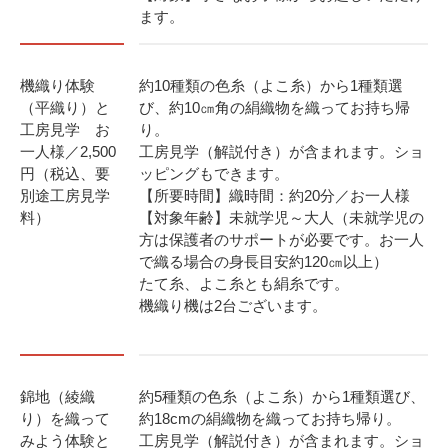
ます。
機織り体験
約10種類の色糸（よこ糸）から1種類選
（平織り）と
び、約10㎝角の絹織物を織ってお持ち帰
工房見学 お
り。
一人様／2,500
工房見学（解説付き）が含まれます。ショ
円（税込、要
ッピングもできます。
別途工房見学
【所要時間】織時間：約20分／お一人様
料）
【対象年齢】未就学児～大人（未就学児の
方は保護者のサポートが必要です。お一人
で織る場合の身長目安約120㎝以上）
たて糸、よこ糸とも絹糸です。
機織り機は2台ございます。
錦地（綾織
約5種類の色糸（よこ糸）から1種類選び、
り）を織って
約18cmの絹織物を織ってお持ち帰り。
みよう体験と
工房見学（解説付き）が含まれます。ショ