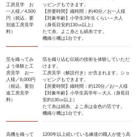
工房見学 お
ッピングもできます。
一人様／4,500
【所要時間】織時間：約40分／お一人様
円（税込、要
【対象年齢】小学生3年生くらい～大人
別途工房見学
（身長目安約130㎝以上）
料）
たて糸、よこ糸とも絹糸です。
機織り機は1台です。
箔を織ってみ
箔を織り込む伝統の技術を体験していただ
よう体験と工
けます。
房見学 お一
工房見学（解説付き）が含まれます。ショ
人様／8,000円
ッピングもできます。
（税込、要別
【所要時間】織時間：約120分／お一人様
途工房見学
【対象年齢】小学生高学年～大人（身長目
料）
安約130㎝以上）
たて糸は絹糸、よこ糸は金色の箔です。
機織り機は1台です。
高機を織って
1200年以上続いている練達の職人が使う高