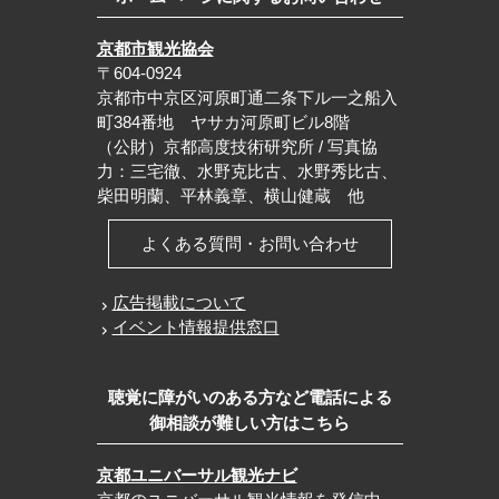
京都市観光協会
〒604-0924
京都市中京区河原町通二条下ル一之船入
町384番地 ヤサカ河原町ビル8階
（公財）京都高度技術研究所 / 写真協
力：三宅徹、水野克比古、水野秀比古、
柴田明蘭、平林義章、横山健蔵 他
よくある質問・お問い合わせ
広告掲載について
イベント情報提供窓口
聴覚に障がいのある方など電話による
御相談が難しい方はこちら
京都ユニバーサル観光ナビ