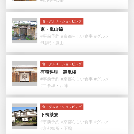
#市内中心部
食・グルメ・ショッピング
京・嵐山錦
#事前予約
#京都らしい食事
#グルメ
#嵯峨・嵐山
食・グルメ・ショッピング
有職料理 萬亀楼
#事前予約
#京都らしい食事
#グルメ
#二条城・西陣
食・グルメ・ショッピング
下鴨茶寮
#事前予約
#京都らしい食事
#グルメ
#京都御所・下鴨