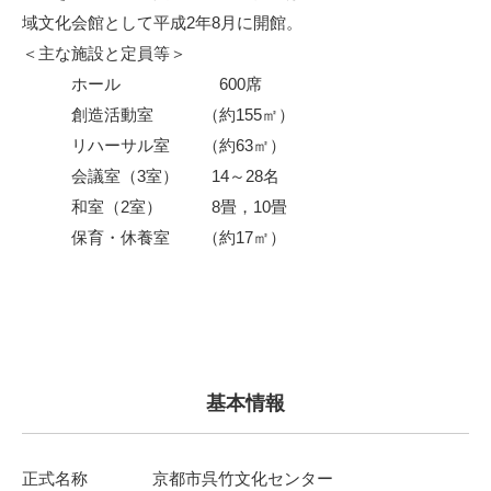
域文化会館として平成2年8月に開館。
＜主な施設と定員等＞
ホール 600席
創造活動室 （約155㎡）
リハーサル室 （約63㎡）
会議室（3室） 14～28名
和室（2室） 8畳，10畳
保育・休養室 （約17㎡）
基本情報
正式名称
京都市呉竹文化センター