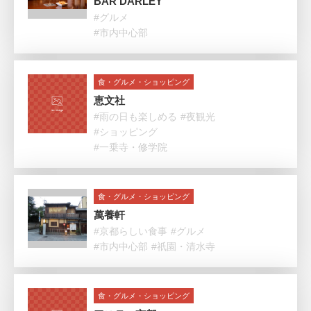
BAR DARLEY
#グルメ
#市内中心部
食・グルメ・ショッピング
恵文社
#雨の日も楽しめる
#夜観光
#ショッピング
#一乗寺・修学院
食・グルメ・ショッピング
萬養軒
#京都らしい食事
#グルメ
#市内中心部
#祇園・清水寺
食・グルメ・ショッピング