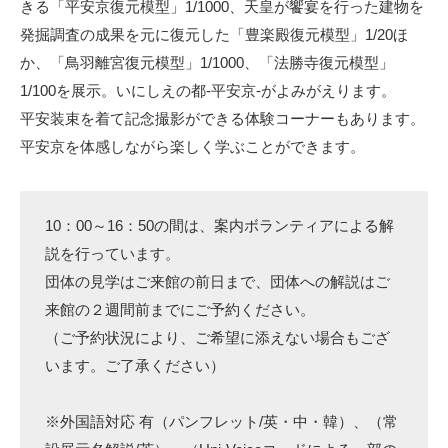
きる「平安京復元模型」1/1000、天皇が饗宴を行った建物を
発掘調査の成果を元に復元した「豊楽殿復元模型」1/20ほ
か、「鳥羽離宮復元模型」1/1000、「法勝寺復元模型」
1/100を展示。いにしえの都-平安京-がよみがえります。
平安装束を着て記念撮影ができる体験コーナーもあります。
平安京を体感しながら楽しく学ぶことができます。
10：00～16：50の間は、案内ボランティアによる解
説を行っています。
団体の見学はご来館の前日まで、団体への解説はご
来館の２週間前までにご予約ください。
（ご予約状況により、ご希望に添えない場合もござ
います。ご了承ください）
※外国語対応 有（パンフレット/英・中・韓）、（常