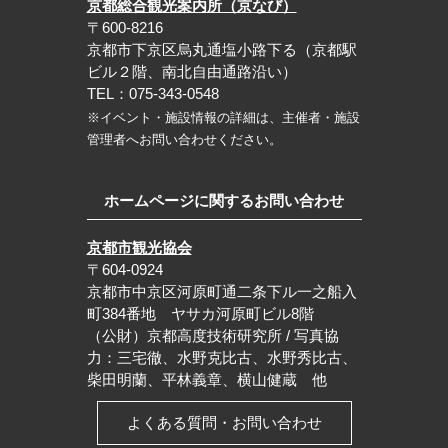
京都総合観光案内所（京なび）
〒600-8216
京都市下京区烏丸通塩小路下る（京都駅
ビル２階、南北自由通路沿い）
TEL：075-343-0548
※イベント・施設情報の詳細は、主催者・施設
管理者へお問い合わせください。
ホームページに関するお問い合わせ
京都市観光協会
〒604-0924
京都市中京区河原町通二条下ル一之船入
町384番地 ヤサカ河原町ビル8階
（公財）京都高度技術研究所 / 写真協
力：三宅徹、水野克比古、水野秀比古、
柴田明蘭、平林義章、横山健蔵 他
よくある質問・お問い合わせ