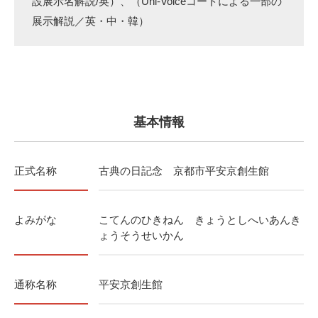
設展示名解説/英）、（Uni-Voiceコードによる一部の
展示解説／英・中・韓）
基本情報
正式名称
古典の日記念 京都市平安京創生館
よみがな
こてんのひきねん きょうとしへいあんき
ょうそうせいかん
通称名称
平安京創生館