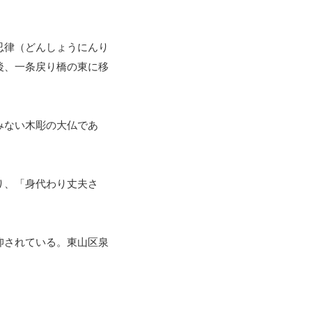
忍律（どんしょうにんり
後、一条戻り橋の東に移
みない木彫の大仏であ
り、「身代わり丈夫さ
仰されている。東山区泉