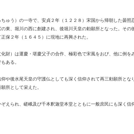
ちゅう）の一寺で、安貞２年（１２２８）宋国から帰朝した曇照
宮の東、堀川の西に創建され、後堀川天皇の勅願所となった。その
て正保２年（１６４５）に現地に再興された。
化財）は運慶・堪慶父子の合作、極彩色で宋風をおび、他に例を
でもある。
仰や後水尾天皇の守護仏としても深く信仰されて再三勅願所とな
祈願所として栄えた。
ぞえられ、嵯峨及び千本釈迦堂本堂とともに一般庶民にも深く信