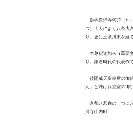
御寺泉涌寺塔頭（たっ
つ）上人により八条大
り、更に三条川東を経
本尊釈迦如来（重要文
り、鎌倉時代の代表作
後陽成天皇皇后の御信
ん」と呼ばれ皇室の御
京都八釈迦の一つにか
涌寺山内町