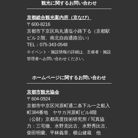
観光に関するお問い合わせ
京都総合観光案内所（京なび）
〒600-8216
京都市下京区烏丸通塩小路下る（京都駅
ビル２階、南北自由通路沿い）
TEL：075-343-0548
※イベント・施設情報の詳細は、主催者・施設
管理者へお問い合わせください。
ホームページに関するお問い合わせ
京都市観光協会
〒604-0924
京都市中京区河原町通二条下ル一之船入
町384番地 ヤサカ河原町ビル8階
（公財）京都高度技術研究所 / 写真協
力：三宅徹、水野克比古、水野秀比古、
柴田明蘭、平林義章、横山健蔵 他