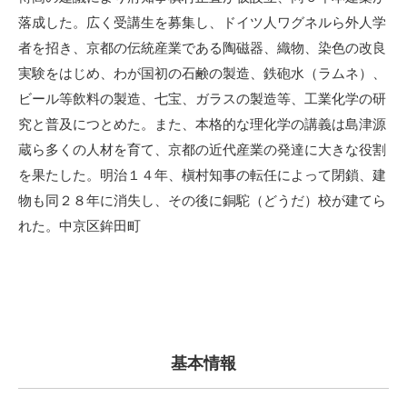
落成した。広く受講生を募集し、ドイツ人ワグネルら外人学
者を招き、京都の伝統産業である陶磁器、織物、染色の改良
実験をはじめ、わが国初の石鹸の製造、鉄砲水（ラムネ）、
ビール等飲料の製造、七宝、ガラスの製造等、工業化学の研
究と普及につとめた。また、本格的な理化学の講義は島津源
蔵ら多くの人材を育て、京都の近代産業の発達に大きな役割
を果たした。明治１４年、槇村知事の転任によって閉鎖、建
物も同２８年に消失し、その後に銅駝（どうだ）校が建てら
れた。中京区鉾田町
基本情報