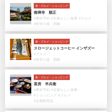
食・グルメ・ショッピング
南禅寺 順正
#事前予約
#京都らしい食事
#グルメ
#哲学の道・岡崎
食・グルメ・ショッピング
スロージェットコーヒー インザズー
#グルメ
#哲学の道・岡崎
食・グルメ・ショッピング
茶房 半兵衛
#事前予約
#京都らしい食事
#ショッピング
#グルメ
#京都駅周辺