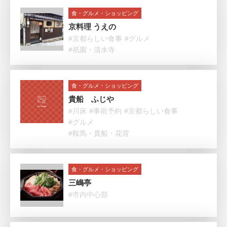
食・グルメ・ショッピング
京料理 うえの
#京都らしい食事
#グルメ
#祇園・清水寺
食・グルメ・ショッピング
貴船 ふじや
#川床
#事前予約
#京都らしい食事
#グルメ
#鞍馬・貴船・花背
食・グルメ・ショッピング
三嶋亭
#市内中心部