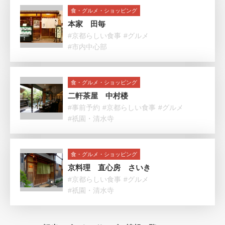
食・グルメ・ショッピング
本家 田毎
#京都らしい食事
#グルメ
#市内中心部
食・グルメ・ショッピング
二軒茶屋 中村楼
#事前予約
#京都らしい食事
#グルメ
#祇園・清水寺
食・グルメ・ショッピング
京料理 直心房 さいき
#京都らしい食事
#グルメ
#祇園・清水寺