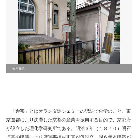
舎密局跡
「舎密」とはオランダ語シェミーの訳語で化学のこと。東
京遷都により沈滞した京都の産業を振興する目的で、京都府
が設立した理化学研究所である。明治３年（１８７０）明石
博高の建議により府知事槙村正直が仮設立、同６年本建築が