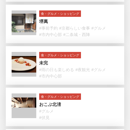
食・グルメ・ショッピング
堺萬
#事前予約
#京都らしい食事
#グルメ
#市内中心部
#二条城・西陣
食・グルメ・ショッピング
未完
#雨の日も楽しめる
#夜観光
#グルメ
#市内中心部
食・グルメ・ショッピング
おこぶ北淸
#グルメ
#伏見