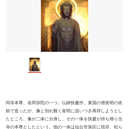
同寺本尊、名阿弥陀の一つ。仏師快慶作。東国の僧覚明の依
頼で造ったが、像と別れ難く覚明に追いつき再拝しようとし
たところ、像が二体に分身し、その一体を快慶が持ち帰り当
寺の本尊としたという。他の一体は仙台市泉区に現存、祀ら