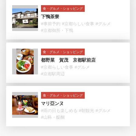
食・グルメ・ショッピング
下鴨茶寮
#事前予約
#京都らしい食事
#グルメ
#京都御所・下鴨
食・グルメ・ショッピング
都野菜 賀茂 京都駅前店
#京都らしい食事
#グルメ
#京都駅周辺
食・グルメ・ショッピング
マリ亞ンヌ
#雨の日も楽しめる
#朝観光
#グルメ
#山科・醍醐