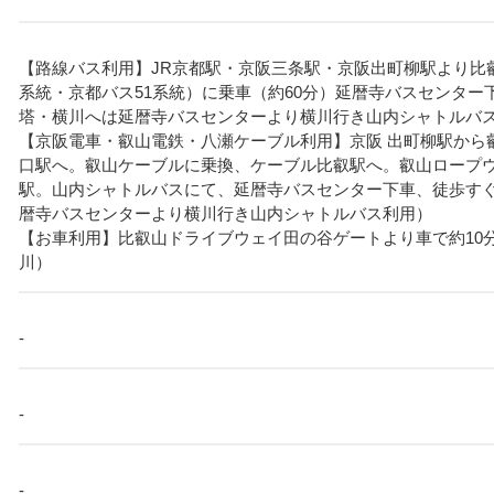
【路線バス利用】JR京都駅・京阪三条駅・京阪出町柳駅より比
系統・京都バス51系統）に乗車（約60分）延暦寺バスセンター
塔・横川へは延暦寺バスセンターより横川行き山内シャトルバ
【京阪電車・叡山電鉄・八瀬ケーブル利用】京阪 出町柳駅から
口駅へ。叡山ケーブルに乗換、ケーブル比叡駅へ。叡山ロープ
駅。山内シャトルバスにて、延暦寺バスセンター下車、徒歩す
暦寺バスセンターより横川行き山内シャトルバス利用）
【お車利用】比叡山ドライブウェイ田の谷ゲートより車で約10分
川）
-
-
-