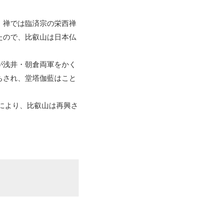
、禅では臨済宗の栄西禅
たので、比叡山は日本仏
が浅井・朝倉両軍をかく
ちされ、堂塔伽藍はこと
力により、比叡山は再興さ