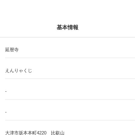
基本情報
延暦寺
えんりゃくじ
-
-
大津市坂本本町4220 比叡山