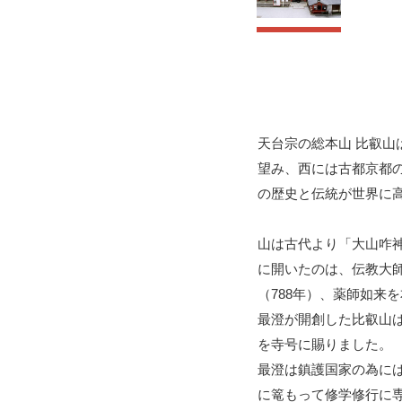
天台宗の総本山 比叡
望み、西には古都京都
の歴史と伝統が世界に高
山は古代より「大山咋
に開いたのは、伝教大師
（788年）、薬師如来
最澄が開創した比叡山
を寺号に賜りました。
最澄は鎮護国家の為に
に篭もって修学修行に