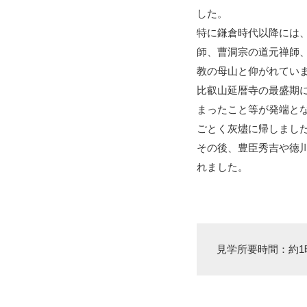
した。
特に鎌倉時代以降には
師、曹洞宗の道元禅師
教の母山と仰がれてい
比叡山延暦寺の最盛期
まったこと等が発端と
ごとく灰燼に帰しまし
その後、豊臣秀吉や徳川
れました。
見学所要時間：約1