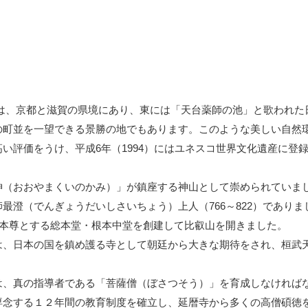
山は、京都と滋賀の県境にあり、東には「天台薬師の池」と歌われた
の町並を一望できる景勝の地でもあります。このような美しい自然
い評価をうけ、平成6年（1994）にはユネスコ世界文化遺産に登
神（おおやまくいのかみ）」が鎮座する神山として崇められていま
最澄（でんぎょうだいしさいちょう）上人（766～822）でありま
を本尊とする総本堂・根本中堂を創建して比叡山を開きました。
は、日本の国を鎮め護る寺として朝廷から大きな期待をされ、桓武
は、真の指導者である「菩薩僧（ぼさつそう）」を育成しなければ
専念する１２年間の教育制度を確立し、延暦寺から多くの高僧碩徳