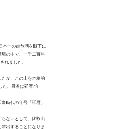
日本一の琵琶湖を眼下に
環境の中で、一千二百年
録されました。
したが、この山を本格的
した。最澄は延暦7年
天皇時代の年号「延暦」
ならないとして、比叡山
を輩出することになりま