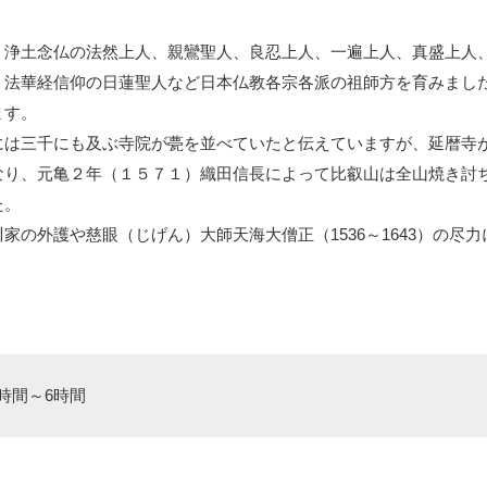
、浄土念仏の法然上人、親鸞聖人、良忍上人、一遍上人、真盛上人
、法華経信仰の日蓮聖人など日本仏教各宗各派の祖師方を育みまし
ます。
には三千にも及ぶ寺院が甍を並べていたと伝えていますが、延暦寺
なり、元亀２年（１５７１）織田信長によって比叡山は全山焼き討
た。
家の外護や慈眼（じげん）大師天海大僧正（1536～1643）の尽
時間～6時間