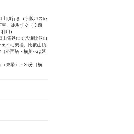
叡山頂行き（京阪バス57
下車、徒歩すぐ（※西
ス利用）
叡山電鉄にて八瀬比叡山
ウェイに乗換、比叡山頂
ぐ（※西塔・横川へは延
（東塔）～25分（横