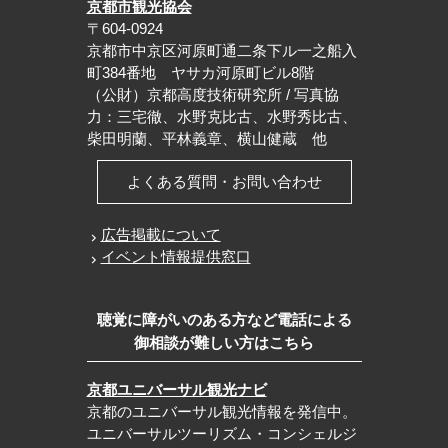
京都市観光協会
〒604-0924
京都市中京区河原町通二条下ル一之船入
町384番地 ヤサカ河原町ビル8階
（公財）京都高度技術研究所 / 写真協
力：三宅徹、水野克比古、水野秀比古、
柴田明蘭、平林義章、横山健蔵 他
よくある質問・お問い合わせ
広告掲載について
イベント情報提供窓口
聴覚に障がいのある方など電話による
御相談が難しい方はこちら
京都ユニバーサル観光ナビ
京都のユニバーサル観光情報を発信中。
ユニバーサルツーリズム・コンシェルジ