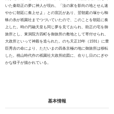
いた秦助正の夢に神人が現れ、「汝の家を影向の地とせん速
やかに朝廷に奏上せよ」との宣託があり、翌朝庭の塚から蜘
蛛の糸が祇園社までつづいていたので、このことを朝廷に奏
上した。時の円融天皇も同じ夢を見ておられ、助正の宅を御
旅所とし、東洞院方四町を御旅所の敷地として寄付せられ、
大政所といって神殿を造られた。のち天正19年（1591）に豊
臣秀吉の命により、ただいまの四条京極の地に御旅所は移転
した。桃山時代作の祇園社大政所絵図に、在りし日のにぎや
かな様子が描かれている。
基本情報