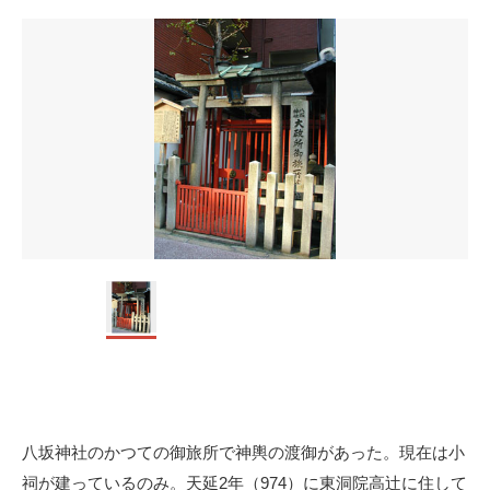
八坂神社のかつての御旅所で神輿の渡御があった。現在は小
祠が建っているのみ。天延2年（974）に東洞院高辻に住して