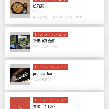
松乃家
#グルメ
#京都御所・下鴨
#二条城・西陣
食・グルメ・ショッピング
平安神宮会館
#哲学の道・岡崎
食・グルメ・ショッピング
premier bar
#京都駅周辺
食・グルメ・ショッピング
貴船 ふじや