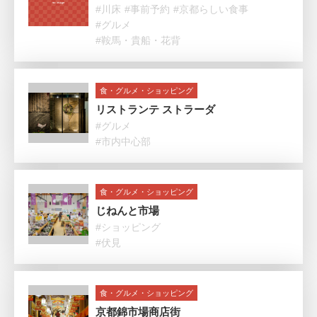
#川床
#事前予約
#京都らしい食事
#グルメ
#鞍馬・貴船・花背
食・グルメ・ショッピング
リストランテ ストラーダ
#グルメ
#市内中心部
食・グルメ・ショッピング
じねんと市場
#ショッピング
#伏見
食・グルメ・ショッピング
京都錦市場商店街