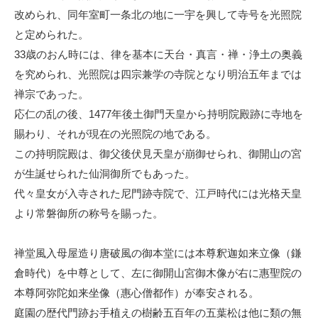
改められ、同年室町一条北の地に一宇を興して寺号を光照院
と定められた。
33歳のおん時には、律を基本に天台・真言・禅・浄土の奥義
を究められ、光照院は四宗兼学の寺院となり明治五年までは
禅宗であった。
応仁の乱の後、1477年後土御門天皇から持明院殿跡に寺地を
賜わり、それが現在の光照院の地である。
この持明院殿は、御父後伏見天皇が崩御せられ、御開山の宮
が生誕せられた仙洞御所でもあった。
代々皇女が入寺された尼門跡寺院で、江戸時代には光格天皇
より常磐御所の称号を賜った。
禅堂風入母屋造り唐破風の御本堂には本尊釈迦如来立像（鎌
倉時代）を中尊として、左に御開山宮御木像が右に惠聖院の
本尊阿弥陀如来坐像（惠心僧都作）が奉安される。
庭園の歴代門跡お手植えの樹齢五百年の五葉松は他に類の無