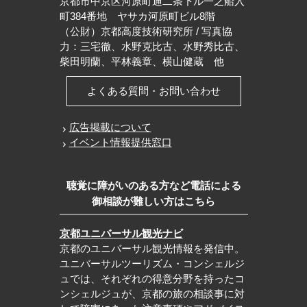
京都市中京区河原町通二条下ル一之船入
町384番地 ヤサカ河原町ビル8階
（公財）京都高度技術研究所 / 写真協
力：三宅徹、水野克比古、水野秀比古、
柴田明蘭、平林義章、横山健蔵 他
よくある質問・お問い合わせ
広告掲載について
イベント情報提供窓口
聴覚に障がいのある方など電話による
御相談が難しい方はこちら
京都ユニバーサル観光ナビ
京都のユニバーサル観光情報を発信中。
ユニバーサルツーリズム・コンシェルジ
ュでは、それぞれの得意分野を持ったコ
ンシェルジュが、京都の旅の相談事に対