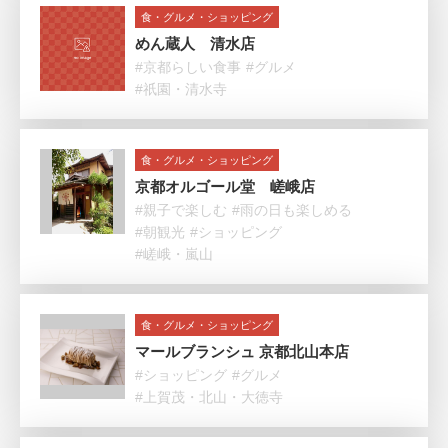
食・グルメ・ショッピング
めん蔵人 清水店
#京都らしい食事
#グルメ
#祇園・清水寺
食・グルメ・ショッピング
京都オルゴール堂 嵯峨店
#親子で楽しむ
#雨の日も楽しめる
#朝観光
#ショッピング
#嵯峨・嵐山
食・グルメ・ショッピング
マールブランシュ 京都北山本店
#ショッピング
#グルメ
#上賀茂・北山・大徳寺