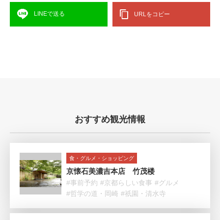
LINEで送る
URLをコピー
おすすめ観光情報
食・グルメ・ショッピング
京懐石美濃吉本店 竹茂楼
#事前予約
#京都らしい食事
#グルメ
#哲学の道・岡崎
#祇園・清水寺