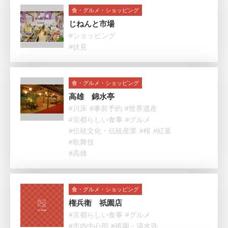
食・グルメ・ショッピング
じねんと市場
#ショッピング
#伏見
食・グルメ・ショッピング
高雄 錦水亭
#川床
#事前予約
#世界遺産
#京都らしい食事
#グルメ
#伝統文化・伝統産業
#桜
#紅葉
#歌舞伎
#高雄
食・グルメ・ショッピング
権兵衛 祇園店
#京都らしい食事
#グルメ
#市内中心部
#祇園・清水寺