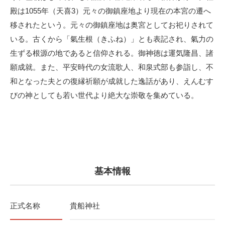
殿は1055年（天喜3）元々の御鎮座地より現在の本宮の遷へ
移されたという。元々の御鎮座地は奥宮としてお祀りされて
いる。古くから「氣生根（きふね）」とも表記され、氣力の
生ずる根源の地であると信仰される。御神徳は運気隆昌、諸
願成就。また、平安時代の女流歌人、和泉式部も参詣し、不
和となった夫との復縁祈願が成就した逸話があり、えんむす
びの神としても若い世代より絶大な崇敬を集めている。
基本情報
正式名称
貴船神社