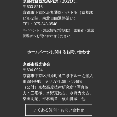
京都総合観光案内所（京なび）
〒600-8216
京都市下京区烏丸通塩小路下る（京都駅
ビル２階、南北自由通路沿い）
TEL：075-343-0548
※イベント・施設情報の詳細は、主催者・施設
管理者へお問い合わせください。
ホームページに関するお問い合わせ
京都市観光協会
〒604-0924
京都市中京区河原町通二条下ル一之船入
町384番地 ヤサカ河原町ビル8階
（公財）京都高度技術研究所 / 写真協
力：三宅徹、水野克比古、水野秀比古、
柴田明蘭、平林義章、横山健蔵 他
よくある質問・お問い合わせ