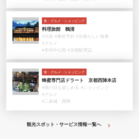
食・グルメ・ショッピング
料理旅館 鶴清
#川床
#事前予約
#京都らしい食事
#グルメ
#市内中心部
#京都駅周辺
食・グルメ・ショッピング
蜂蜜専門店ドラート 京都西陣本店
#雨の日も楽しめる
#ショッピング
#グルメ
#二条城・西陣
観光スポット・サービス情報一覧へ