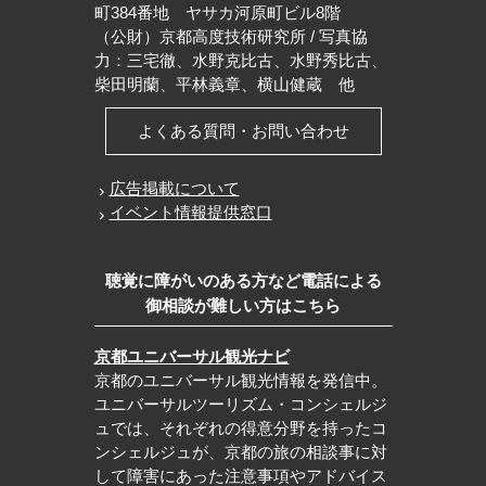
町384番地 ヤサカ河原町ビル8階
（公財）京都高度技術研究所 / 写真協
力：三宅徹、水野克比古、水野秀比古、
柴田明蘭、平林義章、横山健蔵 他
よくある質問・お問い合わせ
広告掲載について
イベント情報提供窓口
聴覚に障がいのある方など電話による
御相談が難しい方はこちら
京都ユニバーサル観光ナビ
京都のユニバーサル観光情報を発信中。
ユニバーサルツーリズム・コンシェルジ
ュでは、それぞれの得意分野を持ったコ
ンシェルジュが、京都の旅の相談事に対
して障害にあった注意事項やアドバイス