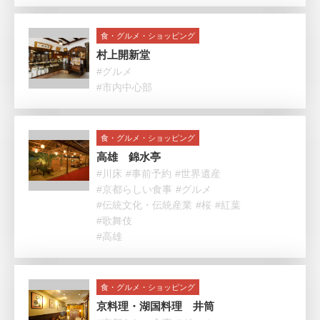
食・グルメ・ショッピング
村上開新堂
#グルメ
#市内中心部
食・グルメ・ショッピング
高雄 錦水亭
#川床
#事前予約
#世界遺産
#京都らしい食事
#グルメ
#伝統文化・伝統産業
#桜
#紅葉
#歌舞伎
#高雄
食・グルメ・ショッピング
京料理・湖国料理 井筒