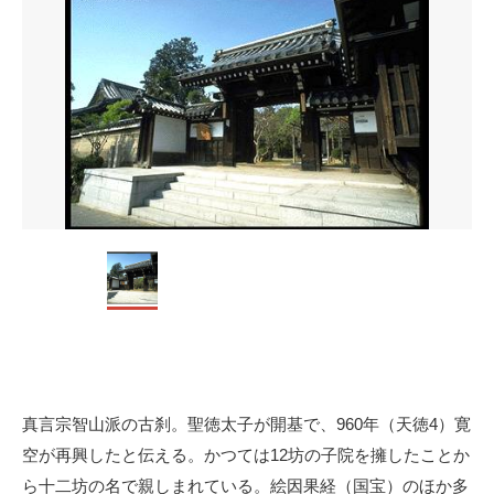
真言宗智山派の古刹。聖徳太子が開基で、960年（天徳4）寛
空が再興したと伝える。かつては12坊の子院を擁したことか
ら十二坊の名で親しまれている。絵因果経（国宝）のほか多