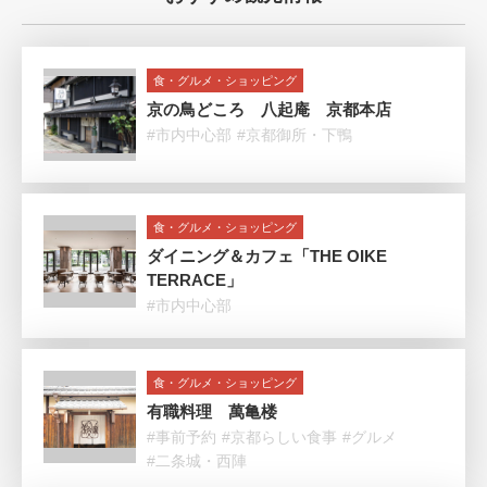
食・グルメ・ショッピング
京の鳥どころ 八起庵 京都本店
#市内中心部
#京都御所・下鴨
食・グルメ・ショッピング
ダイニング＆カフェ「THE OIKE
TERRACE」
#市内中心部
食・グルメ・ショッピング
有職料理 萬亀楼
#事前予約
#京都らしい食事
#グルメ
#二条城・西陣