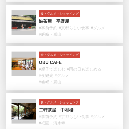
食・グルメ・ショッピング
鮎茶屋 平野屋
#事前予約
#京都らしい食事
#グルメ
#嵯峨・嵐山
食・グルメ・ショッピング
OBU CAFE
#親子で楽しむ
#雨の日も楽しめる
#夜観光
#グルメ
#嵯峨・嵐山
食・グルメ・ショッピング
二軒茶屋 中村楼
#事前予約
#京都らしい食事
#グルメ
#祇園・清水寺