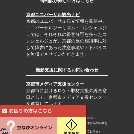
御相談が難しい方はこちら
京都ユニバーサル観光ナビ
京都のユニバーサル観光情報を発信中。
ユニバーサルツーリズム・コンシェルジ
ュでは、それぞれの得意分野を持ったコ
ンシェルジュが、京都の旅の相談事に対
して障害にあった注意事項やアドバイス
を無償でさせていただきます。
撮影支援に関するお問い合わせ
京都市メディア支援センター
京都市におけるロケ・取材支援の総合窓
口として、京都市メディア支援センター
を運営しています。
c Kyoto City Tourism Association All rights reserved.
※本ホームページの内容・写真・イラスト・地図等の転載を
固くお断りします。
※本ホームページの運営は宿泊税を活用しております。