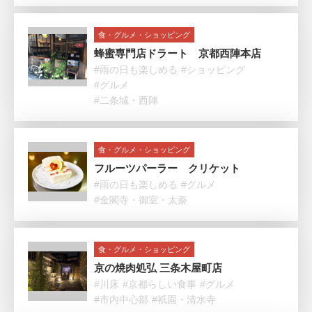
食・グルメ・ショッピング
蜂蜜専門店ドラート 京都西陣本店
#雨の日も楽しめる
#ショッピング
#グルメ
#二条城・西陣
食・グルメ・ショッピング
フルーツパーラー クリケット
#雨の日も楽しめる
#グルメ
#金閣寺・御室・太秦
食・グルメ・ショッピング
京の焼肉処弘 三条木屋町店
#川床
#京都らしい食事
#グルメ
#市内中心部
#祇園・清水寺