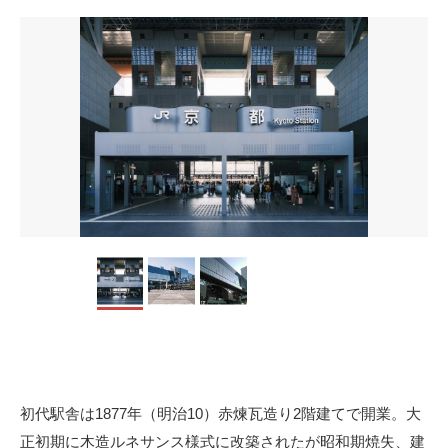
初代駅舎は1877年（明治10）赤煉瓦造り2階建てで開業。大
正初期に木造ルネサンス様式に改築されたが昭和期焼失、建