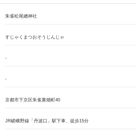
朱雀松尾總神社
すじゃくまつおそうじんじゃ
-
-
京都市下京区朱雀裏畑町40
JR嵯峨野線「丹波口」駅下車、徒歩15分