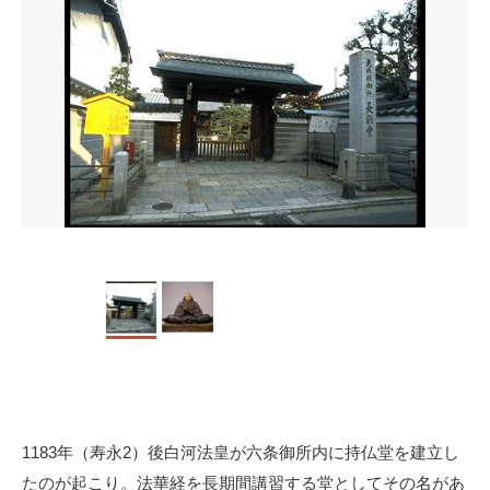
1183年（寿永2）後白河法皇が六条御所内に持仏堂を建立し
たのが起こり。法華経を長期間講習する堂としてその名があ