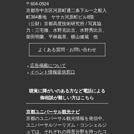
〒604-0924
京都市中京区河原町通二条下ル一之船入
町384番地 ヤサカ河原町ビル8階
（公財）京都高度技術研究所 / 写真協
力：三宅徹、水野克比古、水野秀比古、
柴田明蘭、平林義章、横山健蔵 他
よくある質問・お問い合わせ
広告掲載について
イベント情報提供窓口
聴覚に障がいのある方など電話による
御相談が難しい方はこちら
京都ユニバーサル観光ナビ
京都のユニバーサル観光情報を発信中。
ユニバーサルツーリズム・コンシェルジ
ュでは、それぞれの得意分野を持ったコ