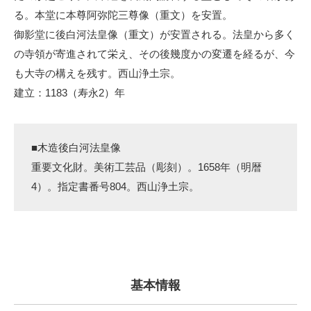
る。本堂に本尊阿弥陀三尊像（重文）を安置。
御影堂に後白河法皇像（重文）が安置される。法皇から多く
の寺領が寄進されて栄え、その後幾度かの変遷を経るが、今
も大寺の構えを残す。西山浄土宗。
建立：1183（寿永2）年
■木造後白河法皇像
重要文化財。美術工芸品（彫刻）。1658年（明暦
4）。指定書番号804。西山浄土宗。
基本情報