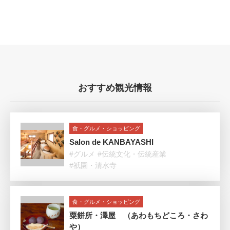
おすすめ観光情報
食・グルメ・ショッピング
Salon de KANBAYASHI
#グルメ
#伝統文化・伝統産業
#祇園・清水寺
食・グルメ・ショッピング
粟餅所・澤屋 （あわもちどころ・さわ
や）