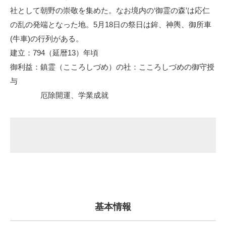
社として朝野の崇敬を集めた。なお境内の‘御霊の森’は応仁
の乱の発端となった地。5月18日の祭日は鉾、神輿、御所車
(牛車)の行列がある。
建立：794（延暦13）年頃
御利益：鎮霊（こころしづめ）の社：こころしづめの御守授
与
厄除開運、学業成就
基本情報