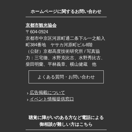
ホームページに関するお問い合わせ
京都市観光協会
〒604-0924
京都市中京区河原町通二条下ル一之船入
町384番地 ヤサカ河原町ビル8階
（公財）京都高度技術研究所 / 写真協
力：三宅徹、水野克比古、水野秀比古、
柴田明蘭、平林義章、横山健蔵 他
よくある質問・お問い合わせ
広告掲載について
イベント情報提供窓口
聴覚に障がいのある方など電話による
御相談が難しい方はこちら