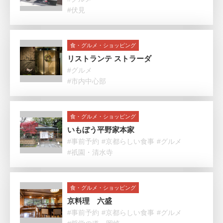
#伏見
食・グルメ・ショッピング
リストランテ ストラーダ
#グルメ
#市内中心部
食・グルメ・ショッピング
いもぼう平野家本家
#事前予約
#京都らしい食事
#グルメ
#祇園・清水寺
食・グルメ・ショッピング
京料理 六盛
#事前予約
#京都らしい食事
#グルメ