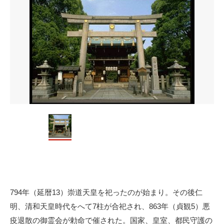
794年（延暦13）崇道天皇を祀ったのが始まり。その後仁
明、清和天皇時代をへて7柱が合祀され、863年（貞観5）悪
疫退散の御霊会が勅命で催された。国家、皇室、都民守護の