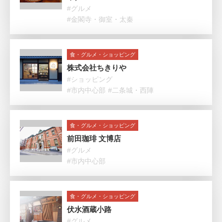
#グルメ
#金閣寺・御室・太秦
食・グルメ・ショッピング
株式会社ちきりや
#ショッピング
#市内中心部
#二条城・西陣
食・グルメ・ショッピング
前田珈琲 文博店
#グルメ
#市内中心部
食・グルメ・ショッピング
伏水酒蔵小路
#グルメ