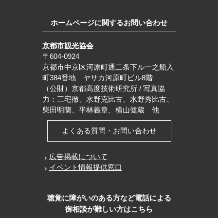
ホームページに関するお問い合わせ
京都市観光協会
〒604-0924
京都市中京区河原町通二条下ル一之船入
町384番地 ヤサカ河原町ビル8階
（公財）京都高度技術研究所 / 写真協
力：三宅徹、水野克比古、水野秀比古、
柴田明蘭、平林義章、横山健蔵 他
よくある質問・お問い合わせ
広告掲載について
イベント情報提供窓口
聴覚に障がいのある方など電話による
御相談が難しい方はこちら