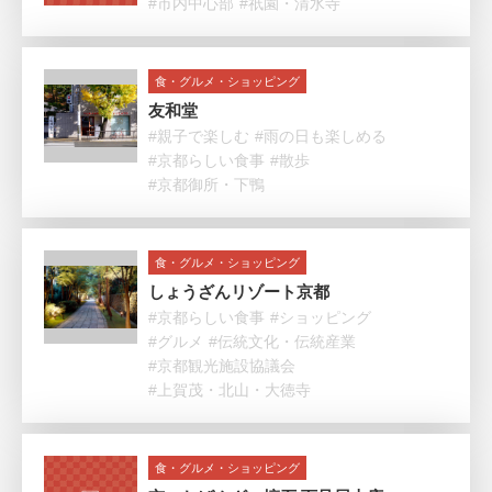
#市内中心部
#祇園・清水寺
食・グルメ・ショッピング
友和堂
#親子で楽しむ
#雨の日も楽しめる
#京都らしい食事
#散歩
#京都御所・下鴨
食・グルメ・ショッピング
しょうざんリゾート京都
#京都らしい食事
#ショッピング
#グルメ
#伝統文化・伝統産業
#京都観光施設協議会
#上賀茂・北山・大徳寺
食・グルメ・ショッピング