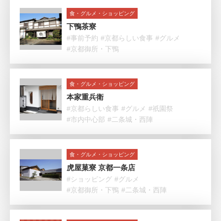
食・グルメ・ショッピング
下鴨茶寮
#事前予約
#京都らしい食事
#グルメ
#京都御所・下鴨
食・グルメ・ショッピング
本家重兵衛
#京都らしい食事
#グルメ
#祇園祭
#市内中心部
#二条城・西陣
食・グルメ・ショッピング
虎屋菓寮 京都一条店
#ショッピング
#グルメ
#京都御所・下鴨
#二条城・西陣