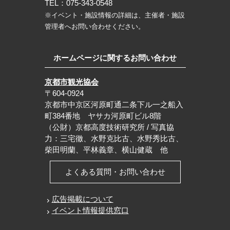
TEL：075-343-0548
※イベント・施設情報の詳細は、主催者・施設
管理者へお問い合わせください。
ホームページに関するお問い合わせ
京都市観光協会
〒604-0924
京都市中京区河原町通二条下ル一之船入
町384番地 ヤサカ河原町ビル8階
（公財）京都高度技術研究所 / 写真協
力：三宅徹、水野克比古、水野秀比古、
柴田明蘭、平林義章、横山健蔵 他
よくある質問・お問い合わせ
広告掲載について
イベント情報提供窓口