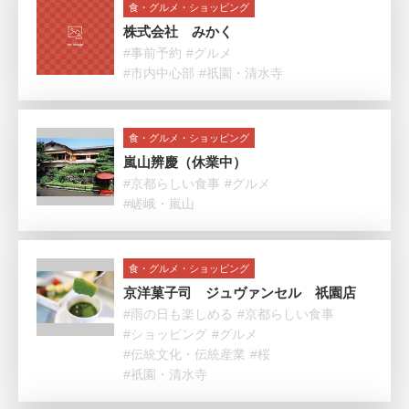
食・グルメ・ショッピング
株式会社 みかく
#事前予約
#グルメ
#市内中心部
#祇園・清水寺
食・グルメ・ショッピング
嵐山辨慶（休業中）
#京都らしい食事
#グルメ
#嵯峨・嵐山
食・グルメ・ショッピング
京洋菓子司 ジュヴァンセル 祇園店
#雨の日も楽しめる
#京都らしい食事
#ショッピング
#グルメ
#伝統文化・伝統産業
#桜
#祇園・清水寺