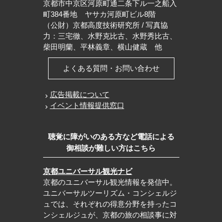
京都市中京区河原町通二条下ル一之船入
町384番地 ヤサカ河原町ビル8階
（公財）京都高度技術研究所 / 写真協
力：三宅徹、水野克比古、水野秀比古、
柴田明蘭、平林義章、横山健蔵 他
よくある質問・お問い合わせ
広告掲載について
イベント情報提供窓口
聴覚に障がいのある方など電話による
御相談が難しい方はこちら
京都ユニバーサル観光ナビ
京都のユニバーサル観光情報を発信中。
ユニバーサルツーリズム・コンシェルジ
ュでは、それぞれの得意分野を持ったコ
ンシェルジュが、京都の旅の相談事に対