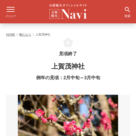
メニュー
検索
HOME
梅だより
上賀茂神社
見頃終了
上賀茂神社
例年の見頃：2月中旬～3月中旬