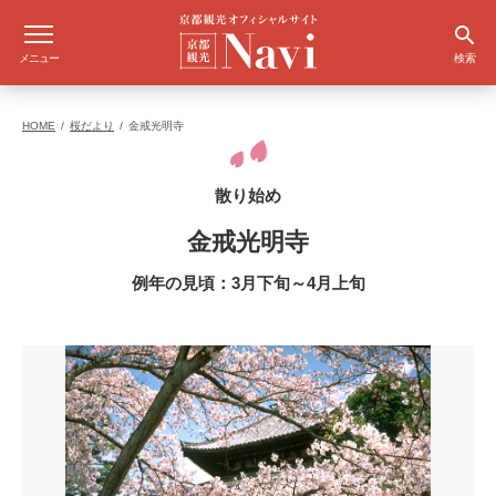
メニュー
検索
HOME
桜だより
金戒光明寺
散り始め
金戒光明寺
例年の見頃：3月下旬～4月上旬