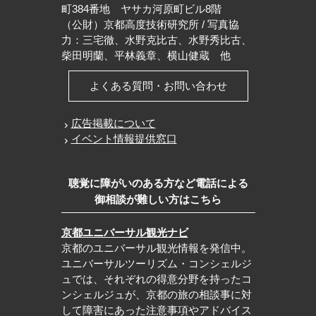
町384番地 ヤサカ河原町ビル8階
（公財）京都高度技術研究所 / 写真協
力：三宅徹、水野克比古、水野秀比古、
柴田明蘭、平林義章、横山健蔵 他
よくある質問・お問い合わせ
広告掲載について
イベント情報提供窓口
聴覚に障がいのある方など電話による
御相談が難しい方はこちら
京都ユニバーサル観光ナビ
京都のユニバーサル観光情報を発信中。
ユニバーサルツーリズム・コンシェルジ
ュでは、それぞれの得意分野を持ったコ
ンシェルジュが、京都の旅の相談事に対
して障害にあった注意事項やアドバイス