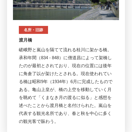
名所・旧跡
渡月橋
嵯峨野と嵐山を隔てて流れる桂川に架かる橋。
承和年間（834 - 848）に僧道昌によって架橋し
たのが最初とされており、現在の位置には後年
に角倉了以が架けたとされる。現在使われてい
る橋は昭和9年（1934年）6月に完成したもので
ある。亀山上皇が、橋の上空を移動していく月
を眺めて「くまなき月の渡るに似る」と感想を
述べたことから渡月橋と名付けられた。嵐山を
代表する観光名所であり、春と秋を中心に多く
の観光客で賑わう。