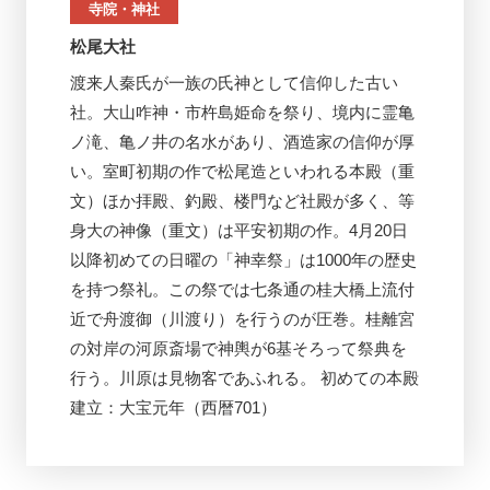
寺院・神社
松尾大社
渡来人秦氏が一族の氏神として信仰した古い
社。大山咋神・市杵島姫命を祭り、境内に霊亀
ノ滝、亀ノ井の名水があり、酒造家の信仰が厚
い。室町初期の作で松尾造といわれる本殿（重
文）ほか拝殿、釣殿、楼門など社殿が多く、等
身大の神像（重文）は平安初期の作。4月20日
以降初めての日曜の「神幸祭」は1000年の歴史
を持つ祭礼。この祭では七条通の桂大橋上流付
近で舟渡御（川渡り）を行うのが圧巻。桂離宮
の対岸の河原斎場で神輿が6基そろって祭典を
行う。川原は見物客であふれる。 初めての本殿
建立：大宝元年（西暦701）