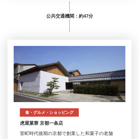
公共交通機関
：約
47分
食・グルメ・ショッピング
虎屋菓寮 京都一条店
室町時代後期の京都で創業した和菓子の老舗