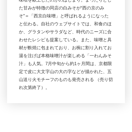
た甘みが特徴の同店の白みそが“西の京のみ
そ”＝「西京白味噌」と呼ばれるようになった
と伝わる。自社のウェブサイトでは、和食のほ
か、グラタンやサラダなど、時代のニーズに合
わせたレシピも提案している。また、味噌と具
材が麩焼に包まれており、お椀に割り入れてお
湯を注げば本格味噌汁が楽しめる「一わんみそ
汁」も人気。7月中旬から約1ヶ月間は、京都限
定で皮に大文字山の大の字などが描かれた、五
山送り火モチーフのものも発売される （売り切
れ次第終了）。