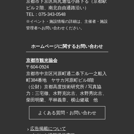
京都市下京区烏丸通塩小路下る（京都駅
ビル２階、南北自由通路沿い）
TEL：075-343-0548
※イベント・施設情報の詳細は、主催者・施設
管理者へお問い合わせください。
ホームページに関するお問い合わせ
京都市観光協会
〒604-0924
京都市中京区河原町通二条下ル一之船入
町384番地 ヤサカ河原町ビル8階
（公財）京都高度技術研究所 / 写真協
力：三宅徹、水野克比古、水野秀比古、
柴田明蘭、平林義章、横山健蔵 他
よくある質問・お問い合わせ
広告掲載について