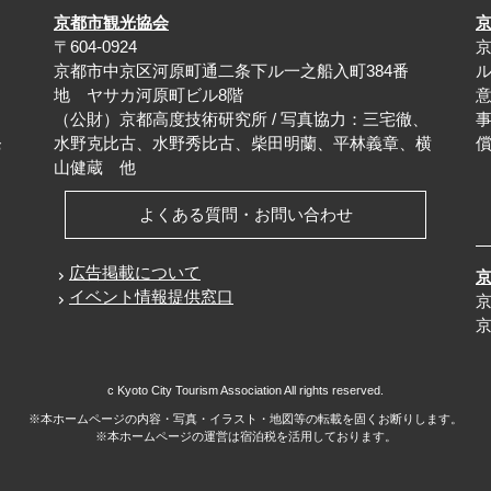
京都市観光協会
〒604-0924
、
京都市中京区河原町通二条下ル一之船入町384番
地 ヤサカ河原町ビル8階
（公財）京都高度技術研究所 / 写真協力：三宅徹、
水野克比古、水野秀比古、柴田明蘭、平林義章、横
お
山健蔵 他
よくある質問・お問い合わせ
広告掲載について
イベント情報提供窓口
c Kyoto City Tourism Association All rights reserved.
※本ホームページの内容・写真・イラスト・地図等の転載を固くお断りします。
※本ホームページの運営は宿泊税を活用しております。