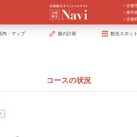
京都
修学
京都
案内・マップ
旅の計画
観光スポッ
コースの状況
ス