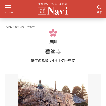
メニュー
検索
HOME
桜だより
善峯寺
満開
善峯寺
例年の見頃：4月上旬～中旬