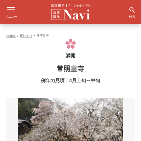
メニュー
検索
HOME
桜だより
常照皇寺
満開
常照皇寺
例年の見頃：4月上旬～中旬