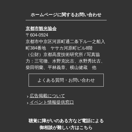
ホームページに関するお問い合わせ
京都市観光協会
〒604-0924
京都市中京区河原町通二条下ル一之船入
町384番地 ヤサカ河原町ビル8階
（公財）京都高度技術研究所 / 写真協
力：三宅徹、水野克比古、水野秀比古、
柴田明蘭、平林義章、横山健蔵 他
よくある質問・お問い合わせ
広告掲載について
イベント情報提供窓口
聴覚に障がいのある方など電話による
御相談が難しい方はこちら