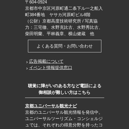
〒604-0924
京都市中京区河原町通二条下ル一之船入
町384番地 ヤサカ河原町ビル8階
（公財）京都高度技術研究所 / 写真協
力：三宅徹、水野克比古、水野秀比古、
柴田明蘭、平林義章、横山健蔵 他
よくある質問・お問い合わせ
広告掲載について
イベント情報提供窓口
聴覚に障がいのある方など電話による
御相談が難しい方はこちら
京都ユニバーサル観光ナビ
京都のユニバーサル観光情報を発信中。
ユニバーサルツーリズム・コンシェルジ
ュでは、それぞれの得意分野を持ったコ