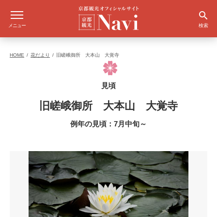
メニュー
検索
HOME
花だより
旧嵯峨御所 大本山 大覚寺
見頃
旧嵯峨御所 大本山 大覚寺
例年の見頃：7月中旬～