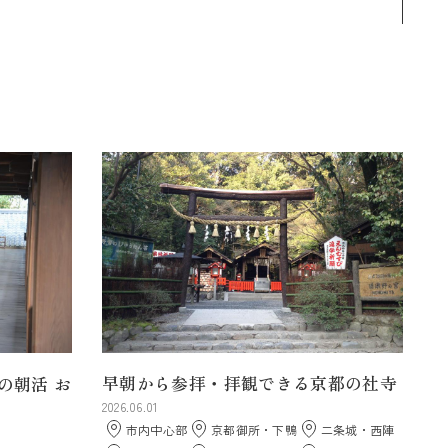
早朝から参拝・拝観できる京都の社寺
の朝活 お
2026.06.01
市内中心部
京都御所・下鴨
二条城・西陣