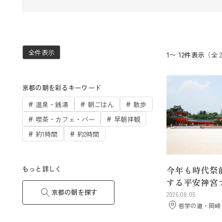
全件表示
1〜 12件表示
（全 
京都の朝を彩るキーワード
温泉・銭湯
朝ごはん
散歩
喫茶・カフェ・バー
早朝拝観
約1時間
約2時間
今年も時代祭
もっと詳しく
する平安神宮
京都の朝を探す
2026.08.05
哲学の道・岡崎