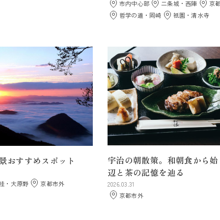
市内中心部
二条城・西陣
京
哲学の道・岡崎
祇園・清水寺
宇治の朝散策。和朝食から始
絶景おすすめスポット
辺と茶の記憶を辿る
桂・大原野
京都市外
2026.03.31
京都市外