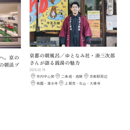
京都の朝風呂／ゆとなみ社・湊三次郎
へ。京の
さんが語る銭湯の魅力
の朝活プ
2026.02.19
市内中心部
二条城・西陣
京都駅周辺
祇園・清水寺
上賀茂・北山・大徳寺