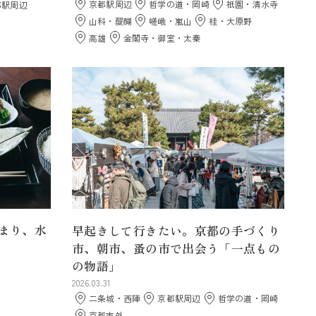
京都駅周辺
哲学の道・岡崎
祇園・清水寺
都駅周辺
山科・醍醐
嵯峨・嵐山
桂・大原野
高雄
金閣寺・御室・太秦
まり、水
早起きして行きたい。京都の手づくり
市、朝市、蚤の市で出会う「一点もの
の物語」
2026.03.31
二条城・西陣
京都駅周辺
哲学の道・岡崎
京都市外