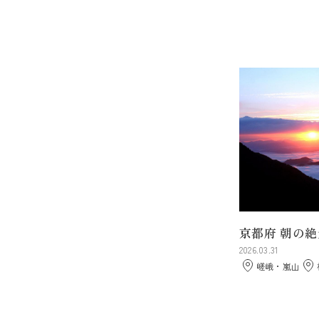
京都府 朝の
2026.03.31
嵯峨・嵐山