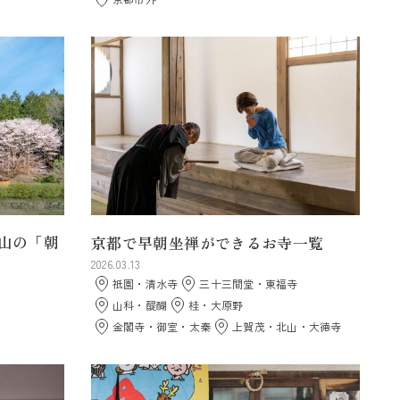
山の「朝
京都で早朝坐禅ができるお寺一覧
2026.03.13
祇園・清水寺
三十三間堂・東福寺
山科・醍醐
桂・大原野
金閣寺・御室・太秦
上賀茂・北山・大徳寺