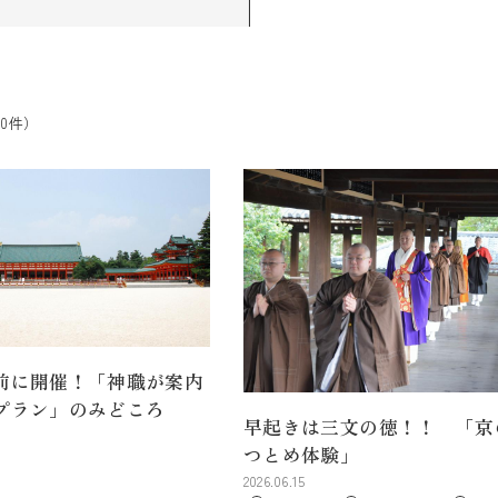
20件）
前に開催！「神職が案内
プラン」のみどころ
早起きは三文の徳！！ 「京
つとめ体験」
2026.06.15