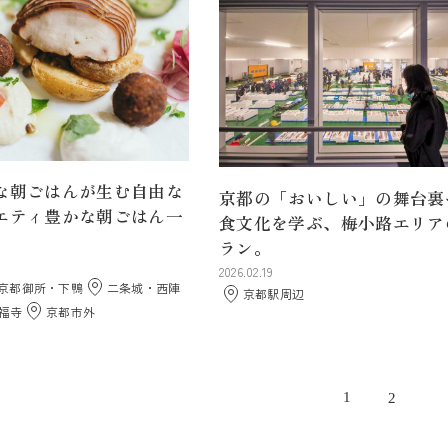
な朝ごはんが生む自由な
京都の「おいしい」の舞台裏
エティ豊かな朝ごはん一
食文化を学ぶ、梅小路エリア
ラン。
2026.02.19
京都御所・下鴨
二条城・西陣
京都駅周辺
福寺
京都市外
1
2