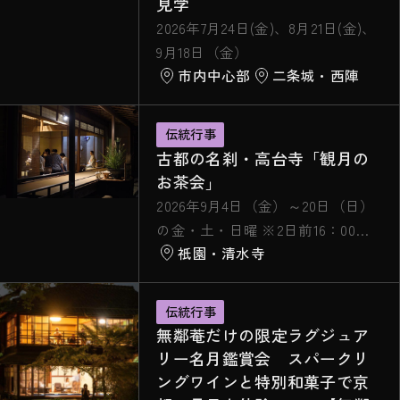
見学
2026年7月24日(金)、8月21日(金)、
9月18日（金）
市内中心部
二条城・西陣
伝統行事
古都の名刹・高台寺「観月の
お茶会」
2026年9月4日（金）～20日（日）
の金・土・日曜 ※2日前16：00ま
祇園・清水寺
で要予約
伝統行事
無鄰菴だけの限定ラグジュア
リー名月鑑賞会 スパークリ
ングワインと特別和菓子で京