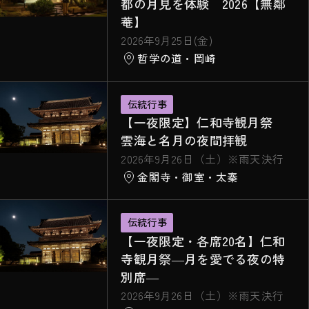
都の月見を体験 2026【無鄰
菴】
2026年9月25日(金)
哲学の道・岡崎
伝統行事
【一夜限定】仁和寺観月祭
雲海と名月の夜間拝観
2026年9月26日（土）※雨天決行
金閣寺・御室・太秦
伝統行事
【一夜限定・各席20名】仁和
寺観月祭―月を愛でる夜の特
別席―
2026年9月26日（土）※雨天決行