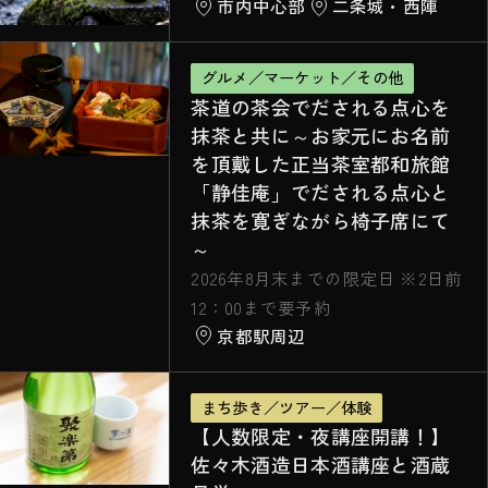
市内中心部
二条城・西陣
グルメ／マーケット／その他
茶道の茶会でだされる点心を
抹茶と共に～お家元にお名前
を頂戴した正当茶室都和旅館
「静佳庵」でだされる点心と
抹茶を寛ぎながら椅子席にて
～
2026年8月末までの限定日 ※2日前
12：00まで要予約
京都駅周辺
まち歩き／ツアー／体験
【人数限定・夜講座開講！】
佐々木酒造日本酒講座と酒蔵