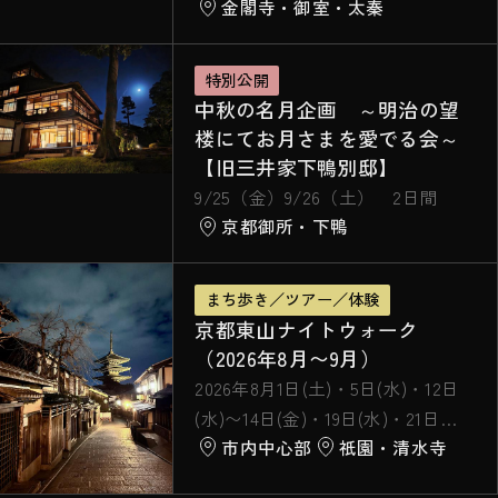
金閣寺・御室・太秦
特別公開
中秋の名月企画 ～明治の望
楼にてお月さまを愛でる会～
【旧三井家下鴨別邸】
9/25（金）9/26（土） 2日間
京都御所・下鴨
まち歩き／ツアー／体験
京都東山ナイトウォーク
（2026年8月〜9月）
2026年8月1日(土)・5日(水)・12日
(水)〜14日(金)・19日(水)・21日
市内中心部
祇園・清水寺
(金)・22日(土)・24日(月)・26日
(水)・28日(金)〜31日(月) 9月2日