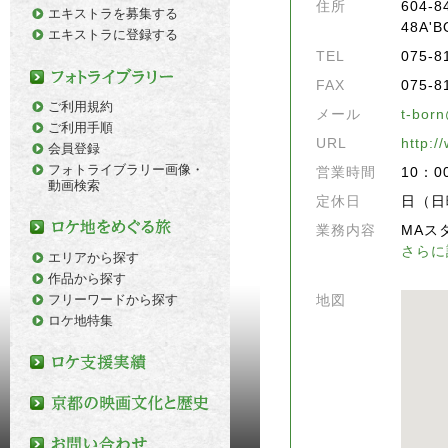
住所
604
エキストラを募集する
48A'B
エキストラに登録する
TEL
075-8
FAX
075-8
ご利用規約
メール
t-bor
ご利用手順
URL
http:/
会員登録
フォトライブラリー画像・
営業時間
10：0
動画検索
定休日
日（日
業務内容
MAス
さらに
エリアから探す
作品から探す
フリーワードから探す
地図
ロケ地特集