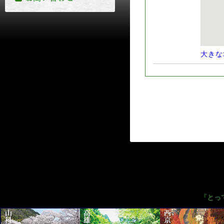
大きな
『とっ