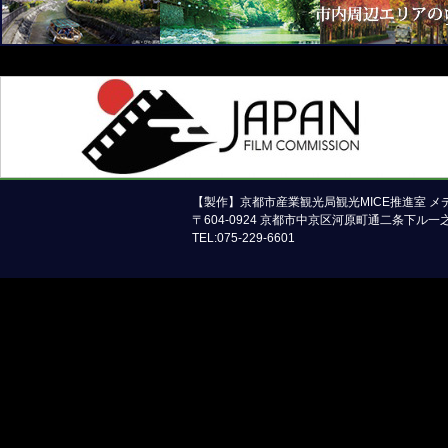
京都市メ
本ホームペ
【製作】京都市産業観光局観光MICE推進室 
〒604-0924 京都市中京区河原町通二条下ル
TEL:075-229-6601