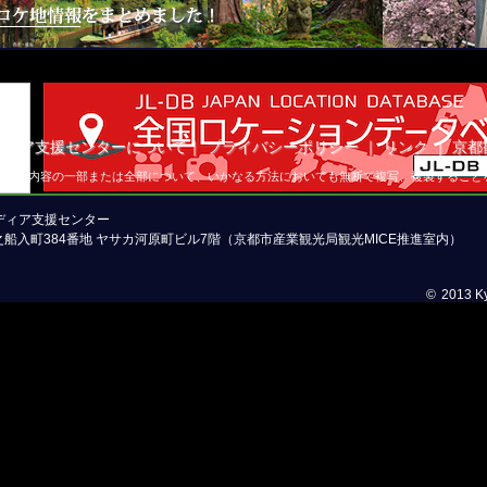
ディア支援センターについて
｜
プライバシーポリシー
｜
リンク
｜
京都
ージの内容の一部または全部について、いかなる方法においても無断で複写、複製すること
メディア支援センター
一之船入町384番地 ヤサカ河原町ビル7階（京都市産業観光局観光MICE推進室内）
©
2013 Ky