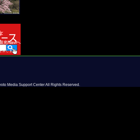
観光Naviへ
を禁じます。
oto Media Support Center All Rights Reserved.