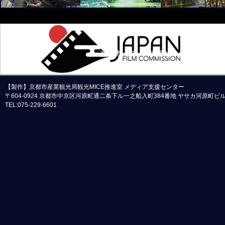
京都市メディア支援センターについて
本ホームページの内容の一部または全部について
【製作】京都市産業観光局観光MICE推進室 メディア支援センター
〒604-0924 京都市中京区河原町通二条下ル一之船入町384番地 ヤサカ河原町
TEL:075-229-6601