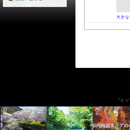
大きな
『とっ