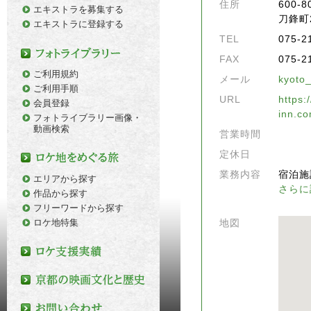
住所
600
エキストラを募集する
刀鋒町
エキストラに登録する
TEL
075-2
FAX
075-2
ご利用規約
メール
kyoto
ご利用手順
URL
https:
会員登録
inn.co
フォトライブラリー画像・
動画検索
営業時間
定休日
業務内容
宿泊施
エリアから探す
さらに
作品から探す
フリーワードから探す
ロケ地特集
地図