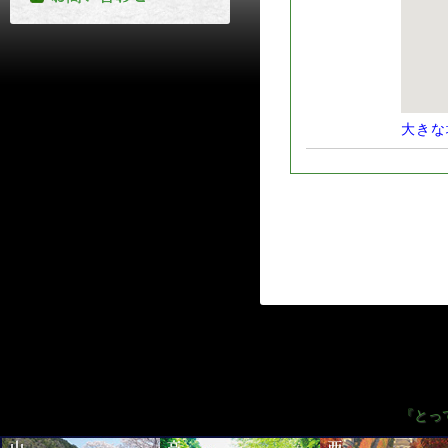
大きな
『とっ