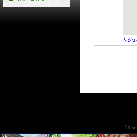
大きな
『とっ