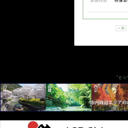
業務内容
映像製
＜ 前
『とっ