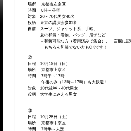
場所： 京都市左京区
時間： 8時～昼頃
対象：20～70代男女40名
役柄：東京の講演会参加者
自前：スーツ、ジャケット系、手帳、
夏の和装・着物、バッグ、扇子など
→和装可能な方（着用済みで集合）、一言欄に記載
もちろん和装でない方もOKです！
②
日程：10月19日（日）
場所： 京都市上京区
時間： 7時半～17時
午後のみ（13時～17時）も大歓迎！！
対象：10代後半～40代男女
役柄：大学生にみえる男女
③
日程：10月25日（土）
場所： 京都市中京区
時間： 7時半～未定