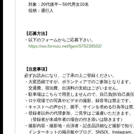
対象：20代後半～50代男女10名
役柄：通行人
【応募方法】
・以下のフォームからご応募下さい。
https://ws.formzu.net/fgen/S75238502/
【注意事項】
必ずお読みになり、ご了承の上ご登録ください。
・大変恐縮ですが、ボランティアでのご参加となります。
交通費、宿泊費、出演料の支給はございません。
・駐車場はこちらで用意しませんので、自己負担/自己責
・ロケ現場での写真やビデオの撮影、録音等は禁止です。
・キャストへの声かけ、握手、サインを求める行為等は禁
・登録者以外の代理参加、ご見学はご遠慮いただきます。
（登録者が未成年者の場合の付き添いは除きます）
・撮影内容・撮影地・出演者・記念品詳細など撮影で知り
インターネットの掲示板やブログ、SNS(X、Instagram、F