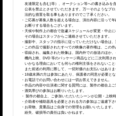
友達限定も含む)等）、オークション等への書き込みを
公表を禁止とさせていただきます。万一そのようなブロ
法的な措置を取る事もありますのでご了承ください。
・ご応募が募集人数を超える場合は、演出内容に沿って年
お断りする場合もございます。
・天候や制作上の都合で急遽スケジュールが変更・中止に
その場合はスタッフからご連絡させていただきます。
・撮影中、スタッフの指示に従っていただけない場合は、
・この作品で撮影されたすべての映像の著作権は、この作
・収録され、編集された映像は、国内外での放送のほか、
機内上映、DVD 等のパッケージ商品などに二次利用さ
いかなる理由においても何らの権利主張をされないこと
また前述の利用に際して、一切対価のお支払いはありま
・18歳未満の方は参加にあたり、保護者の同意が必要と
・お電話でのお問い合わせには一切お答えできません。
・作品の内容や出演者に関する質問には、製作の都合上ご
・酒気帯びの参加はお断りいたします。
・ 製作の都合上、ご参加いただいたシーンが公開・上映
・介助者や補助器具を必要とされる方の参加はご遠慮下さ
・お荷物、貴重品はご自身での管理をお願いいたします。
紛失、破損等の責任は負いかねます。