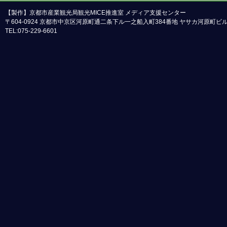
【製作】京都市産業観光局観光MICE推進室 メディア支援センター
〒604-0924 京都市中京区河原町通二条下ル一之船入町384番地 ヤサカ河原町
TEL:075-229-6601