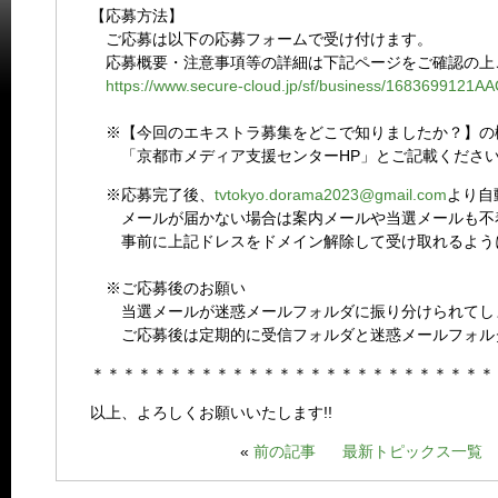
【応募方法】
ご応募は以下の応募フォームで受け付けます。
応募概要・注意事項等の詳細は下記ページをご確認の上
https://www.secure-cloud.jp/sf/business/1683699121A
※【今回のエキストラ募集をどこで知りましたか？】の
「
京都市メディア支援センターHP
」とご記載くださ
※応募完了後、
tvtokyo.dorama2023@gmail.com
より自
メールが届かない場合は案内メールや当選メールも不
事前に上記ドレスをドメイン解除して受け取れるよう
※ご応募後のお願い
当選メールが迷惑メールフォルダに振り分けられてし
ご応募後は定期的に受信フォルダと迷惑メールフォル
＊＊＊＊＊＊＊＊＊＊＊＊＊＊＊＊＊＊＊＊＊＊＊＊＊＊
以上、よろしくお願いいたします!!
«
前の記事
最新トピックス一覧