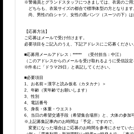
※警備員とグランドスタッフにつきましては、衣裳のご用
どちらも、衣装サイズの都合で標準体型の方となります
尚、男性の白シャツ、女性の黒パンツ（スーツの下）は
【応募方法】
ご応募はメールで受け付けます。
必要項目をご記入のうえ、下記アドレスにご応募ください
■応募用メールアドレス：****** （受付担当：中江）
（このアドレスからのメールを受け取れるように受信設定
※件名に「ドラマ29日」と表記してください。
■必要項目
1、お名前＜漢字と読み仮名（カタカナ）＞
2、年齢（実年齢でお願いします）
3、性別
4、電話番号
5、身長・体重・ウエスト
6、当日の希望交通手段（希望集合場所）と、大体の参加
※上記募集記事内のお時間は「予定」ですので、
変更になった場合はご応募のお時間を参考にさせていた