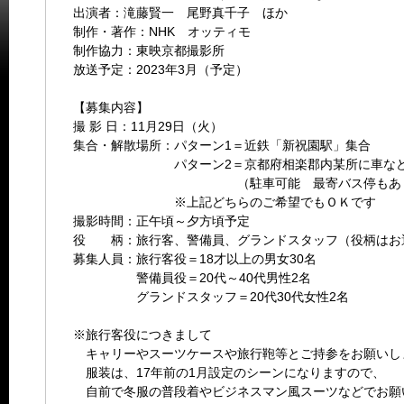
出演者：滝藤賢一 尾野真千子 ほか
制作・著作：NHK オッティモ
制作協力：東映京都撮影所
放送予定：2023年3月（予定）
【募集内容】
撮 影 日：11月29日（火）
集合・解散場所：パターン1＝近鉄「新祝園駅」集合
パターン2＝京都府相楽郡内某所に車など
（駐車可能 最寄バス停もあり
※上記どちらのご希望でもＯＫです
撮影時間：正午頃～夕方頃予定
役 柄：旅行客、警備員、グランドスタッフ（役柄はお
募集人員：旅行客役＝18才以上の男女30名
警備員役＝20代～40代男性2名
グランドスタッフ＝20代30代女性2名
※旅行客役につきまして
キャリーやスーツケースや旅行鞄等とご持参をお願いし
服装は、17年前の1月設定のシーンになりますので、
自前で冬服の普段着やビジネスマン風スーツなどでお願