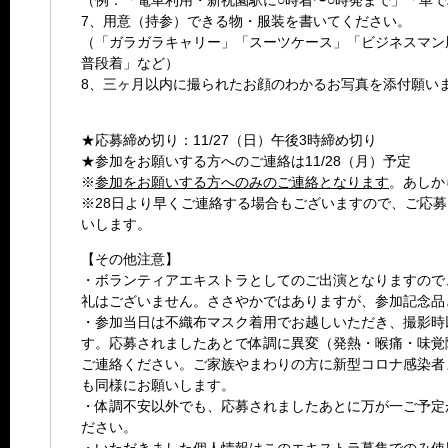
（例：「電車利用・新祝園駅に○時着〜○時発まで」「車
7、用意（持参）できる物・服装を書いてください。
（「ガラガラキャリー」「スーツケース」「ビジネスマン
普段着」など）
8、三ヶ月以内に撮られたお顔のわかるお写真を添付願い
★応募締め切り：11/27（日）午後3時締め切り
★参加をお願いする方へのご連絡は11/28（月）予定
※
参加をお願いする方へのみのご連絡となります
。あしか
※28日より早くご連絡する場合もございますので、ご応
いします。
【その他注意】
・ボランティアエキストラとしてのご出演となりますので
礼はございません。ささやかではありますが、参加記念品
・参加当日は不織布マスク着用でお越しいただき、撮影時
す。応募されましたあとで体調に異変（発熱・喉痛・味覚
ご連絡ください。ご家族やまわりの方に新型コロナ感染者
も同様にお願いします。
・体調不安以外でも、応募されましたあとに万が一ご予定
ださい。